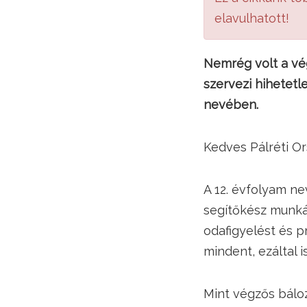
elavulhatott!
Nemrég volt a vég
szervezi hihetetl
nevében.
Kedves Pálréti Or
A 12. évfolyam ne
segítőkész munká
odafigyelést és p
mindent, ezáltal i
Mint végzős bálo