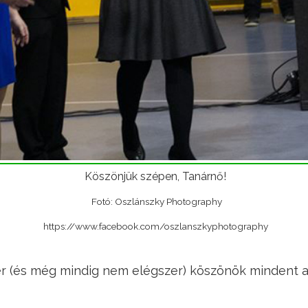
Köszönjük szépen, Tanárnő!
Fotó: Oszlánszky Photography
https://www.facebook.com/oszlanszkyphotography
 (és még mindig nem elégszer) köszönök mindent 