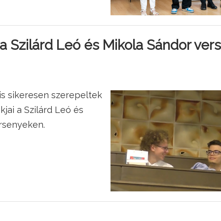
 Szilárd Leó és Mikola Sándor ver
is sikeresen szerepeltek
jai a Szilárd Leó és
rsenyeken.