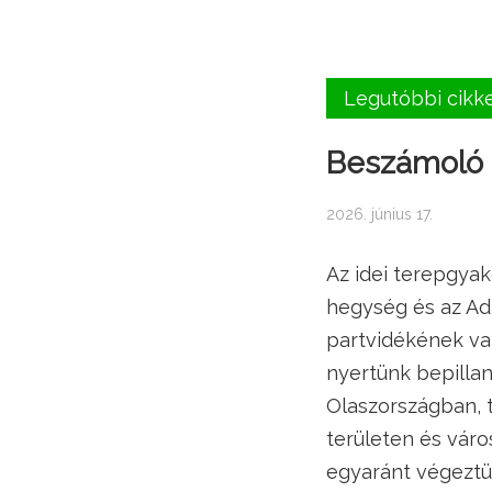
Legutóbbi cikk
Beszámoló a
2026. június 17.
Az idei terepgyak
hegység és az Ad
partvidékének va
nyertünk bepillan
Olaszországban, 
területen és vár
egyaránt végeztü