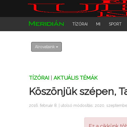
TÍZÓRAI
MI
SPORT
Alrovataink
TÍZÓRAI
|
AKTUÁLIS TÉMÁK
Köszönjük szépen, T
2016. február 8. | utolsó módosítás: 2020. szeptember
Ez a cikkünk tö