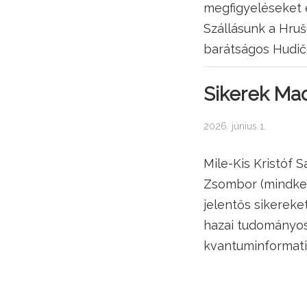
megfigyeléseket é
Szállásunk a Hruš
barátságos Hudič
Sikerek Mad
2026. június 1.
Mile-Kis Kristóf 
Zsombor (mindkett
jelentős sikereke
hazai tudományo
kvantuminformatik