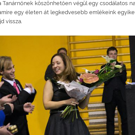
de a Tanárnőnek köszönhetően végül egy csodálatos n
mire egy életen át legkedvesebb emlékeink egyik
d vissza.