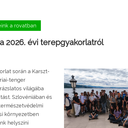
eink a rovatban
 2026. évi terepgyakorlatról
orlat során a Karszt-
riai-tenger
rázslatos világába
tást. Szlovéniában és
természetvédelmi
osi környezetben
nk helyszíni