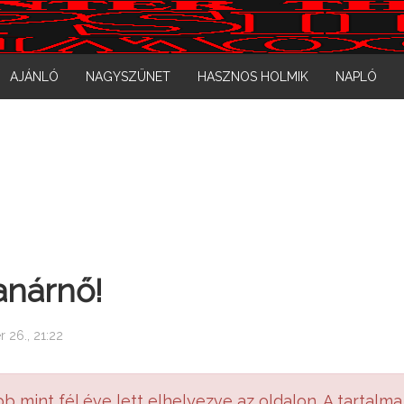
AJÁNLÓ
NAGYSZÜNET
HASZNOS HOLMIK
NAPLÓ
anárnő!
 26., 21:22
bb mint fél éve lett elhelyezve az oldalon. A tartalma