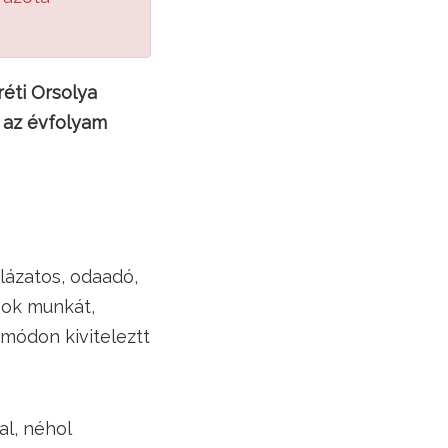
réti Orsolya
g az évfolyam
lázatos, odaadó,
sok munkát,
 módon kiviteleztt
l, néhol