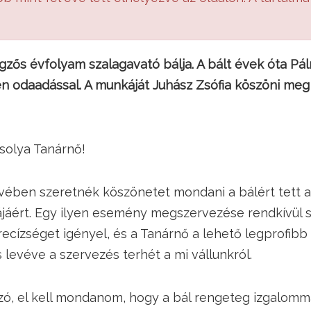
zős évfolyam szalagavató bálja. A bált évek óta Pál
en odaadással. A munkáját Juhász Zsófia köszöni me
solya Tanárnő!
vében szeretnék köszönetet mondani a bálért tett a
jáért. Egy ilyen esemény megszervezése rendkívül 
recízséget igényel, és a Tanárnő a lehető legprofibb
s levéve a szervezés terhét a mi vállunkról.
zó, el kell mondanom, hogy a bál rengeteg izgalomma