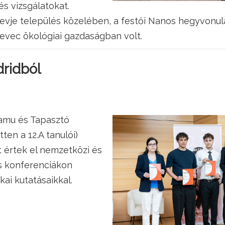
s vizsgálatokat.
evje település közelében, a festői Nanos hegyvonula
evec ökológiai gazdaságban volt.
ridból
Samu és Tapasztó
en a 12.A tanulói)
t értek el nemzetközi és
s konferenciákon
ai kutatásaikkal.