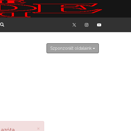
2026. augusztus 8. szombat
László
Szponzorált oldalaink
×
 azóta