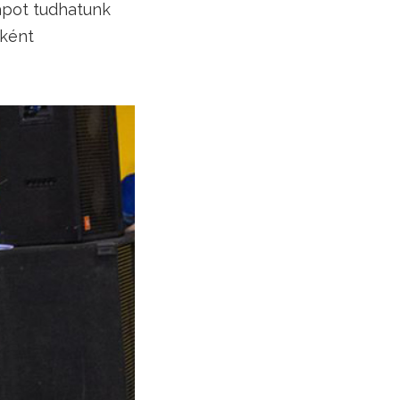
apot tudhatunk
eként