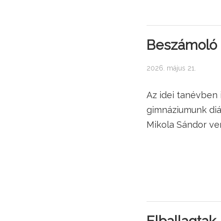
Beszámoló a
2026. május 21.
Az idei tanévben 
gimnáziumunk diák
Mikola Sándor ve