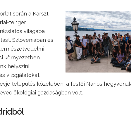
orlat során a Karszt-
riai-tenger
rázslatos világába
tást. Szlovéniában és
természetvédelmi
osi környezetben
nk helyszíni
s vizsgálatokat.
evje település közelében, a festői Nanos hegyvonula
evec ökológiai gazdaságban volt.
ridból