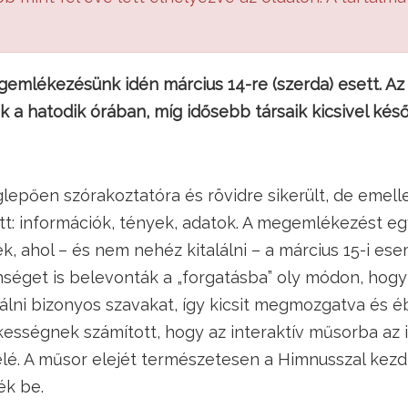
gemlékezésünk idén március 14-re (szerda) esett. Az
 a hatodik órában, míg idősebb társaik kicsivel kés
epően szórakoztatóra és rövidre sikerült, de emell
tt: információk, tények, adatok. A megemlékezést eg
ék, ahol – és nem nehéz kitalálni – a március 15-i e
nséget is belevonták a „forgatásba” oly módon, hogy f
lni bizonyos szavakat, így kicsit megmozgatva és é
ességnek számított, hogy az interaktív műsorba az i
elé. A műsor elejét természetesen a Himnusszal kezd
ék be.