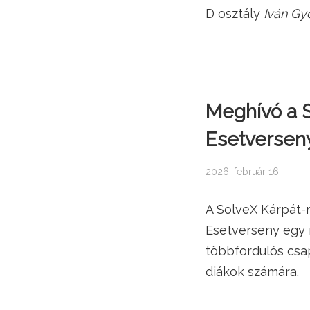
D osztály
Iván Gy
Meghívó a 
Esetversen
2026. február 16.
A SolveX Kárpát
Esetverseny egy 
többfordulós csa
diákok számára.