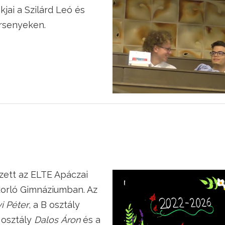
jai a Szilárd Leó és
rsenyeken.
zett az ELTE Apáczai
orló Gimnáziumban. Az
i Péter
, a B osztály
C osztály
Dalos Áron
és a