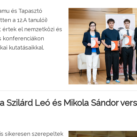
Samu és Tapasztó
en a 12.A tanulói)
t értek el nemzetközi és
s konferenciákon
ai kutatásaikkal.
 Szilárd Leó és Mikola Sándor ver
is sikeresen szerepeltek