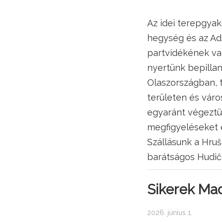
Az idei terepgyak
hegység és az Ad
partvidékének va
nyertünk bepillan
Olaszországban, 
területen és vár
egyaránt végeztü
megfigyeléseket é
Szállásunk a Hruš
barátságos Hudič
Sikerek Mad
2026. június 1.