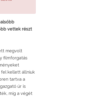
 alsóbb
őbb vettek részt
ett megvolt
y filmforgatás
seményeket
el kellett állniuk
bren tartva a
gazgató úr is
ték, míg a végét