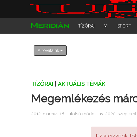
TÍZÓRAI
MI
SPORT
Alrovataink
TÍZÓRAI
|
AKTUÁLIS TÉMÁK
Megemlékezés márci
2012. március 18. | utolsó módosítás: 2020. szeptemb
Ez a cikkünk tö