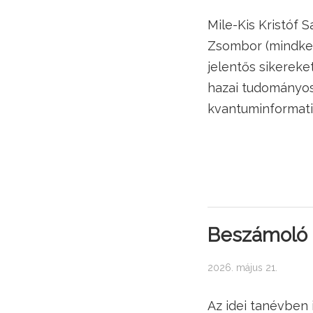
Mile-Kis Kristóf 
Zsombor (mindkett
jelentős sikereke
hazai tudományo
kvantuminformatik
Beszámoló a
2026. május 21.
Az idei tanévben 