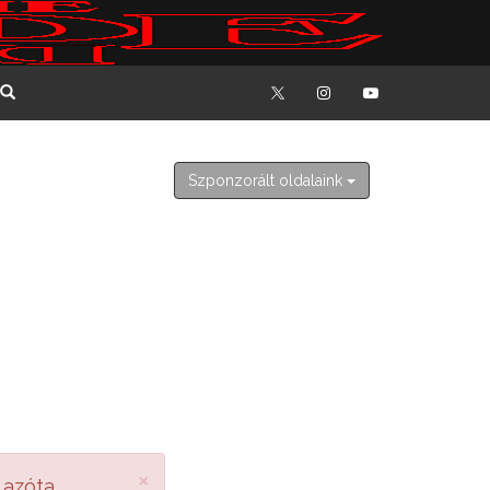
2026. augusztus 7. péntek
Ibolya
Szponzorált oldalaink
×
 azóta