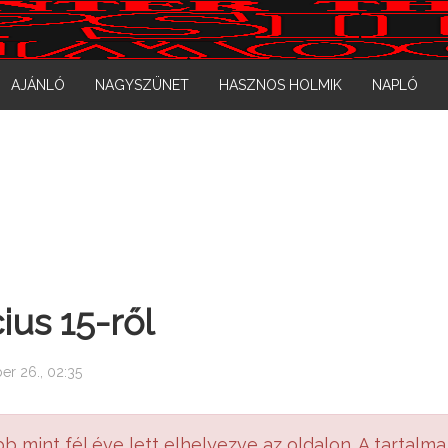
AJÁNLÓ
NAGYSZÜNET
HASZNOS HOLMIK
NAPLÓ
us 15-ről
er 26., 02:35
bb mint fél éve lett elhelyezve az oldalon. A tartalma