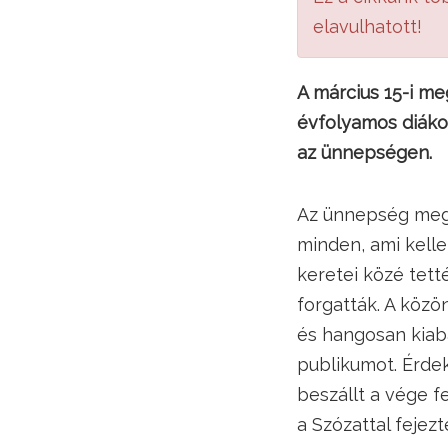
elavulhatott!
A március 15-i me
évfolyamos diákok
az ünnepségen.
Az ünnepség megl
minden, ami kelle
keretei közé tett
forgatták. A közö
és hangosan kiabá
publikumot. Érdek
beszállt a vége f
a Szózattal fejezt