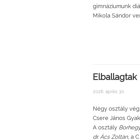
gimnáziumunk diák
Mikola Sándor ve
Elballagtak
2026. április 30.
Négy osztály vég
Csere János Gyak
A osztály
Borhegy
dr. Ács Zoltán
, a 