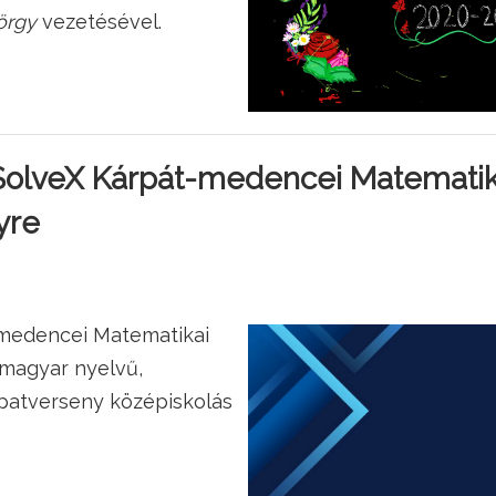
örgy
vezetésével.
SolveX Kárpát-medencei Matematik
yre
-medencei Matematikai
magyar nyelvű,
patverseny középiskolás