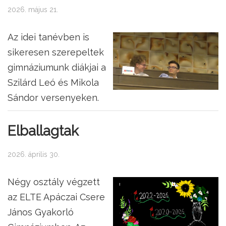
2026. május 21.
Az idei tanévben is
sikeresen szerepeltek
gimnáziumunk diákjai a
Szilárd Leó és Mikola
Sándor versenyeken.
Elballagtak
2026. április 30.
Négy osztály végzett
az ELTE Apáczai Csere
János Gyakorló