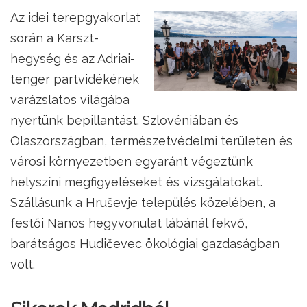
Az idei terepgyakorlat
során a Karszt-
hegység és az Adriai-
tenger partvidékének
varázslatos világába
nyertünk bepillantást. Szlovéniában és
Olaszországban, természetvédelmi területen és
városi környezetben egyaránt végeztünk
helyszíni megfigyeléseket és vizsgálatokat.
Szállásunk a Hruševje település közelében, a
festői Nanos hegyvonulat lábánál fekvő,
barátságos Hudičevec ökológiai gazdaságban
volt.