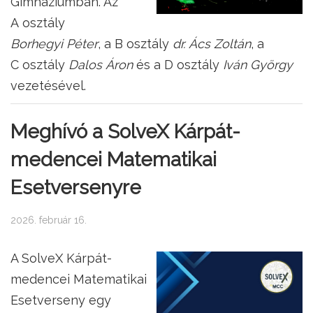
Gimnáziumban. Az
A osztály
Borhegyi Péter
, a B osztály
dr. Ács Zoltán
, a
C osztály
Dalos Áron
és a D osztály
Iván György
vezetésével.
Meghívó a SolveX Kárpát-
medencei Matematikai
Esetversenyre
2026. február 16.
A SolveX Kárpát-
medencei Matematikai
Esetverseny egy