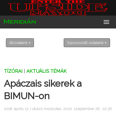
2026. augusztus 7. péntek
Ibolya
Alrovataink
Szponzorált oldalaink
TÍZÓRAI
|
AKTUÁLIS TÉMÁK
Apáczais sikerek a
BIMUN-on
2018. április 12. | utolsó módosítás: 2020. szeptember 26., 02:36