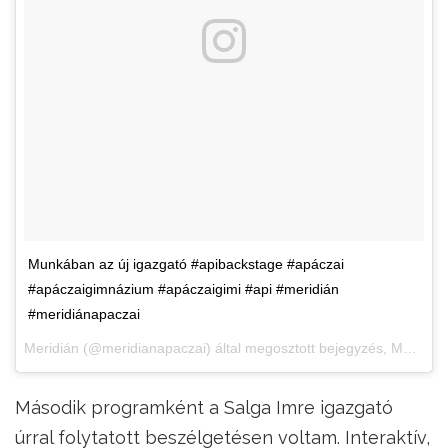
Munkában az új igazgató #apibackstage #apáczai
#apáczaigimnázium #apáczaigimi #api #meridián
#meridiánapaczai
Meridián
(@meridianapaczai) által megosztott bejegyzés,
Márc 26., 2018, időpont: 4:36 (PDT időzóna szerint)
Második programként a Salga Imre igazgató
úrral folytatott beszélgetésen voltam. Interaktív,