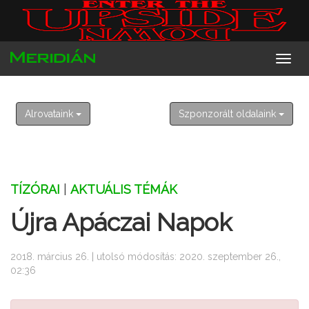
2026. augusztus 8. szombat
László
Alrovataink
Szponzorált oldalaink
TÍZÓRAI
|
AKTUÁLIS TÉMÁK
Újra Apáczai Napok
2018. március 26. | utolsó módosítás: 2020. szeptember 26.,
02:36