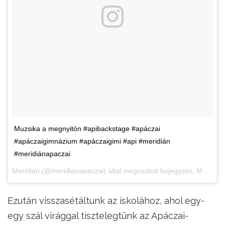
Muzsika a megnyitón #apibackstage #apáczai
#apáczaigimnázium #apáczaigimi #api #meridián
#meridiánapaczai
Meridián
(@meridianapaczai) által megosztott bejegyzés,
Márc 26., 2018, időpont: 6:08 (PDT időzóna szerint)
Ezután visszasétáltunk az iskolához, ahol egy-
egy szál virággal tisztelegtünk az Apáczai-