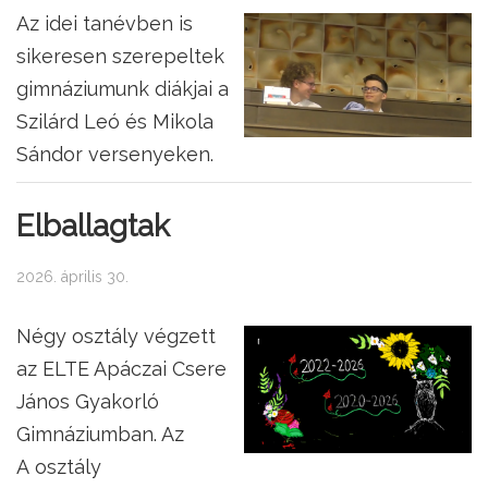
Az idei tanévben is
sikeresen szerepeltek
gimnáziumunk diákjai a
Szilárd Leó és Mikola
Sándor versenyeken.
Elballagtak
2026. április 30.
Négy osztály végzett
az ELTE Apáczai Csere
János Gyakorló
Gimnáziumban. Az
A osztály