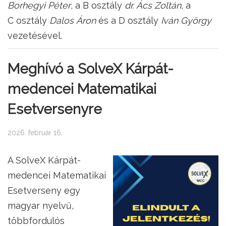
Borhegyi Péter
, a B osztály
dr. Ács Zoltán
, a
C osztály
Dalos Áron
és a D osztály
Iván György
vezetésével.
Meghívó a SolveX Kárpát-
medencei Matematikai
Esetversenyre
2026. február 16.
A SolveX Kárpát-
medencei Matematikai
Esetverseny egy
magyar nyelvű,
többfordulós