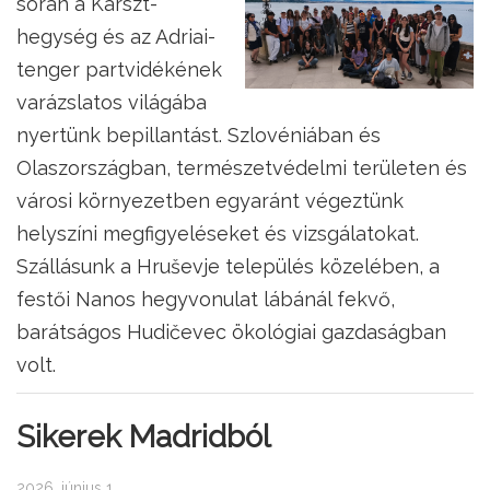
során a Karszt-
hegység és az Adriai-
tenger partvidékének
varázslatos világába
nyertünk bepillantást. Szlovéniában és
Olaszországban, természetvédelmi területen és
városi környezetben egyaránt végeztünk
helyszíni megfigyeléseket és vizsgálatokat.
Szállásunk a Hruševje település közelében, a
festői Nanos hegyvonulat lábánál fekvő,
barátságos Hudičevec ökológiai gazdaságban
volt.
Sikerek Madridból
2026. június 1.