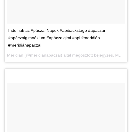
Indulnak az Apáczai Napok #apibackstage #apáczai
#apáczaigimnázium #apáczaigimi #api #meridián
#meridiánapaczai
Meridián
(@meridianapaczai) által megosztott bejegyzés,
Márc 26., 2018, időpont: 12:22 (PDT időzóna szerint)