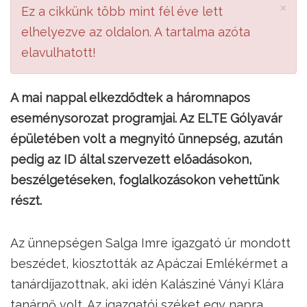
×
Ez a cikkünk több mint fél éve lett
elhelyezve az oldalon. A tartalma azóta
elavulhatott!
A mai nappal elkezdődtek a háromnapos
eseménysorozat programjai. Az ELTE Gólyavár
épületében volt a megnyitó ünnepség, azután
pedig az ID által szervezett előadásokon,
beszélgetéseken, foglalkozásokon vehettünk
részt.
Az ünnepségen Salga Imre igazgató úr mondott
beszédet, kiosztották az Apáczai Emlékérmet a
tanárdíjazottnak, aki idén Kalásziné Ványi Klára
tanárnő volt. Az igazgatói széket egy napra