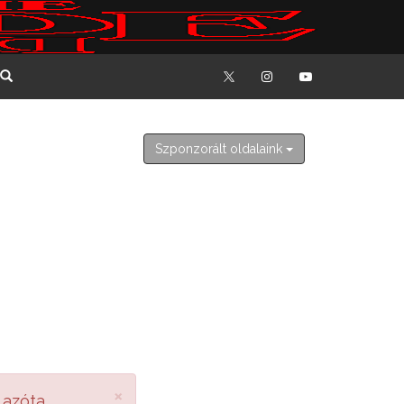
2026. augusztus 7. péntek
Ibolya
Szponzorált oldalaink
×
 azóta