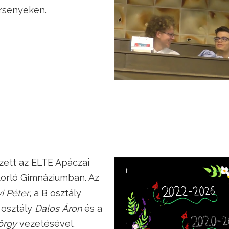
rsenyeken.
zett az ELTE Apáczai
orló Gimnáziumban. Az
i Péter
, a B osztály
C osztály
Dalos Áron
és a
örgy
vezetésével.