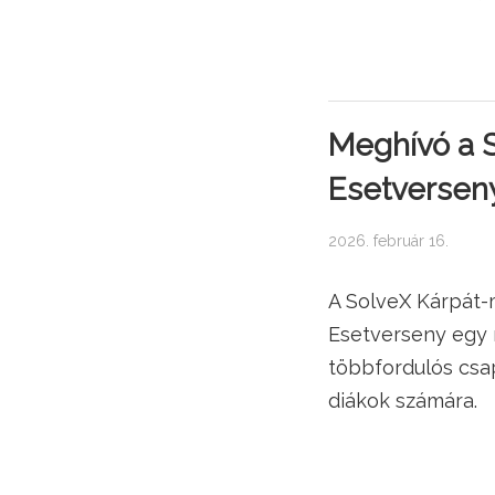
Meghívó a 
Esetversen
2026. február 16.
A SolveX Kárpát
Esetverseny egy 
többfordulós csa
diákok számára.