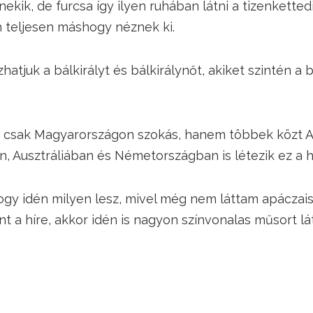
nekik, de furcsa így ilyen ruhában látni a tizenketted
n teljesen máshogy néznek ki.
hatjuk a bálkirályt és bálkirálynőt, akiket szintén a
 csak Magyarországon szokás, hanem többek közt 
n, Ausztráliában és Németországban is létezik ez a
gy idén milyen lesz, mivel még nem láttam apáczais 
int a híre, akkor idén is nagyon színvonalas műsort lá