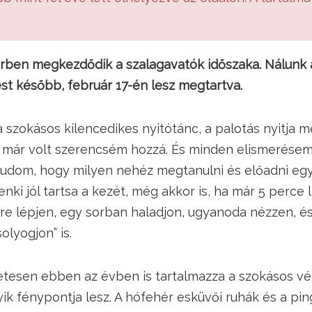
ben megkezdődik a szalagavatók időszaka. Nálunk 
t később, február 17-én lesz megtartva.
a szokásos kilencedikes nyitótánc, a palotás nyitja m
 már volt szerencsém hozzá. És minden elismerése
tudom, hogy milyen nehéz megtanulni és előadni egy 
nki jól tartsa a kezét, még akkor is, ha már 5 perce 
re lépjen, egy sorban haladjon, ugyanoda nézzen, é
lyogjon” is.
tesen ebben az évben is tartalmazza a szokásos vé
ik fénypontja lesz. A hófehér esküvői ruhák és a pin