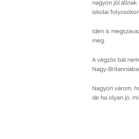
nagyon jól állnak 
iskolai folyosóko
Idén is megszavaz
meg.
A végzős bál nem
Nagy-Britanniába
Nagyon várom, ho
de ha olyan jó, m