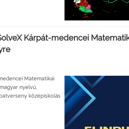
SolveX Kárpát-medencei Matematik
yre
-medencei Matematikai
magyar nyelvű,
patverseny középiskolás