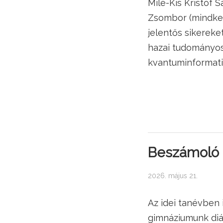
Mile-Kis Kristóf 
Zsombor (mindkett
jelentős sikereke
hazai tudományo
kvantuminformatik
Beszámoló a
2026. május 21.
Az idei tanévben 
gimnáziumunk diák