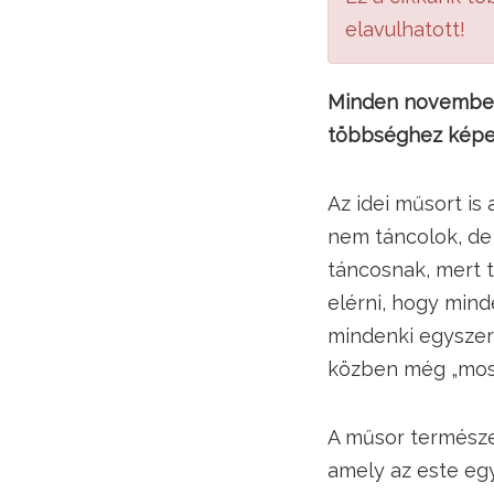
elavulhatott!
Minden november
többséghez képes
Az idei műsort is 
nem táncolok, de
táncosnak, mert 
elérni, hogy minde
mindenki egyszer
közben még „moso
A műsor természe
amely az este egy