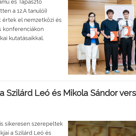
Samu és Tapasztó
en a 12.A tanulói)
t értek el nemzetközi és
s konferenciákon
ai kutatásaikkal.
 Szilárd Leó és Mikola Sándor ver
is sikeresen szerepeltek
jai a Szilárd Leó és