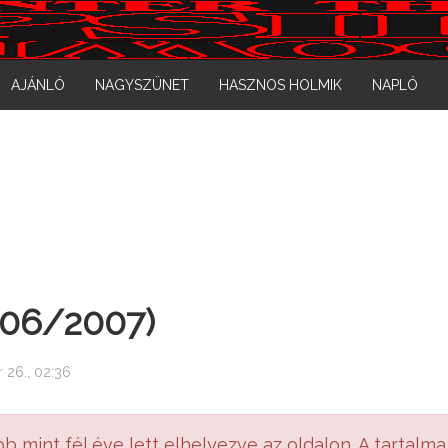
AJÁNLÓ
NAGYSZÜNET
HASZNOS HOLMIK
NAPLÓ
006/2007)
 26., 02:36
bb mint fél éve lett elhelyezve az oldalon. A tartalma