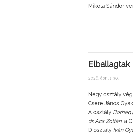
Mikola Sándor ve
Elballagtak
2026. április 30.
Négy osztály vég
Csere János Gyak
A osztály
Borhegy
dr. Ács Zoltán
, a 
D osztály
Iván Gy