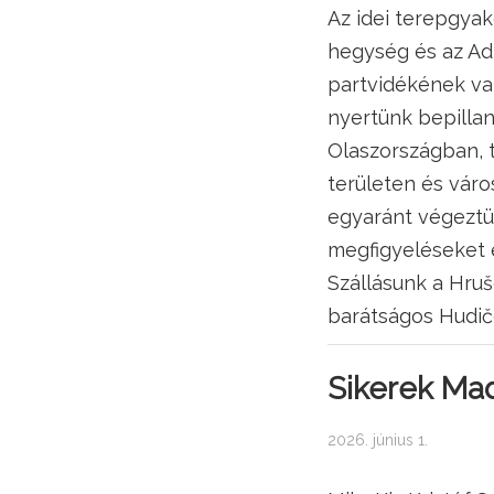
Az idei terepgyak
hegység és az Ad
partvidékének va
nyertünk bepillan
Olaszországban, 
területen és vár
egyaránt végeztü
megfigyeléseket é
Szállásunk a Hruš
barátságos Hudič
Sikerek Mad
2026. június 1.