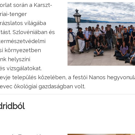
orlat során a Karszt-
riai-tenger
rázslatos világába
tást. Szlovéniában és
természetvédelmi
osi környezetben
nk helyszíni
s vizsgálatokat.
evje település közelében, a festői Nanos hegyvonula
evec ökológiai gazdaságban volt.
ridból