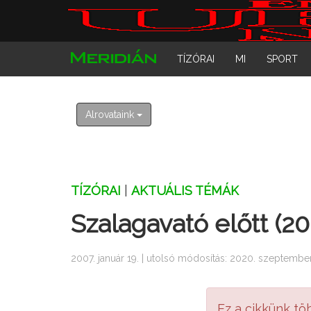
TÍZÓRAI
MI
SPORT
Alrovataink
TÍZÓRAI
|
AKTUÁLIS TÉMÁK
Szalagavató előtt (2
2007. január 19. | utolsó módosítás: 2020. szeptember
Ez a cikkünk tö