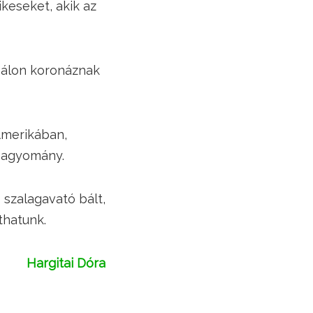
ikeseket, akik az
 bálon koronáznak
Amerikában,
 hagyomány.
szalagavató bált,
thatunk.
Hargitai Dóra