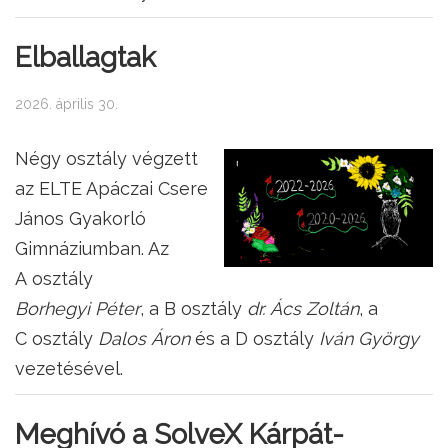
Elballagtak
2026. április 30.
Négy osztály végzett
az ELTE Apáczai Csere
János Gyakorló
Gimnáziumban. Az
A osztály
Borhegyi Péter
, a B osztály
dr. Ács Zoltán
, a
C osztály
Dalos Áron
és a D osztály
Iván György
vezetésével.
Meghívó a SolveX Kárpát-