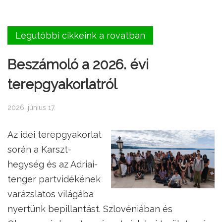
Legutóbbi cikkeink a rovatban
Beszámoló a 2026. évi
terepgyakorlatról
2026. június 17.
Az idei terepgyakorlat
során a Karszt-
hegység és az Adriai-
tenger partvidékének
varázslatos világába
nyertünk bepillantást. Szlovéniában és