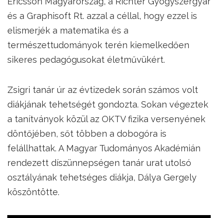
Ericsson Magyarország, a Richter Gyógyszergyár
és a Graphisoft Rt. azzal a céllal, hogy ezzel is
elismerjék a matematika és a
természettudományok terén kiemelkedően
sikeres pedagógusokat életművükért.
Zsigri tanár úr az évtizedek során számos volt
diákjának tehetségét gondozta. Sokan végeztek
a tanítványok közül az OKTV fizika versenyének
döntőjében, sőt többen a dobogóra is
felállhattak. A Magyar Tudományos Akadémián
rendezett díszünnepségen tanár urat utolsó
osztályának tehetséges diákja, Dálya Gergely
köszöntötte.