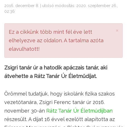
2016. december 8. | utolsó módosítás: 2020. szeptember 26.,
02:36
×
Ez a cikkünk több mint fél éve lett
elhelyezve az oldalon. A tartalma azóta
elavulhatott!
Zsigri tanár úr a hatodik apáczais tanár, aki
átvehette a Rátz Tanár Úr Életműdíjat.
Örömmel tudatjuk, hogy iskolánk fizika szakos
vezetőtanára, Zsigri Ferenc tanár úr 2016.
november 30-án
Rátz Tanár Úr Életműdíjban
részesült. A díjat 16 évvel ezelőtt alapította az