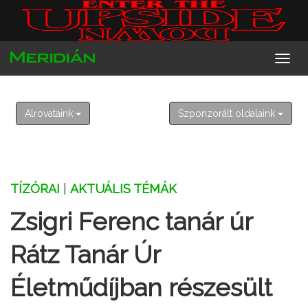
2026. augusztus 6. csütörtök
Berta, Bettina
Alrovataink
Szponzorált oldalaink
TÍZÓRAI
|
AKTUÁLIS TÉMÁK
Zsigri Ferenc tanár úr
Rátz Tanár Úr
Életműdíjban részesült