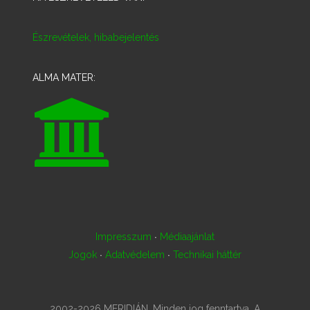
Észrevételek, hibabejelentés
ALMA MATER:
·
Impresszum
Médiaajánlat
·
·
Jogok
Adatvédelem
Technikai háttér
2002-2026 MERIDIÁN. Minden jog fenntartva. A