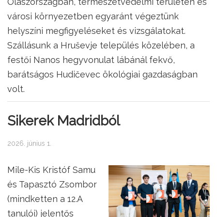
Olaszországban, természetvédelmi területen és
városi környezetben egyaránt végeztünk
helyszíni megfigyeléseket és vizsgálatokat.
Szállásunk a Hruševje település közelében, a
festői Nanos hegyvonulat lábánál fekvő,
barátságos Hudičevec ökológiai gazdaságban
volt.
Sikerek Madridból
2026. június 1.
Mile-Kis Kristóf Samu
és Tapasztó Zsombor
(mindketten a 12.A
tanulói) jelentős