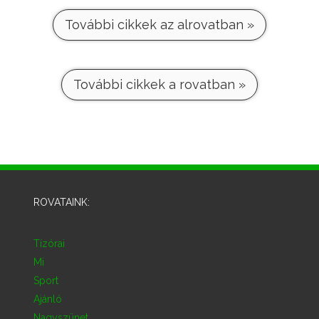
További cikkek az alrovatban »
További cikkek a rovatban »
ROVATAINK:
Tízórai
Mi
Sport
Ajánló
Nagyszünet