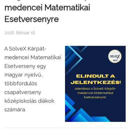
medencei Matematikai
Esetversenyre
2026. február 16.
A SolveX Kárpát-
medencei Matematikai
Esetverseny egy
magyar nyelvű,
többfordulós
csapatverseny
középiskolás diákok
számára.