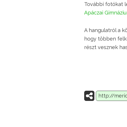
További fotókat l
Apáczai Gimnázi
A hangulatról a k
hogy többen felk
részt vesznek ha