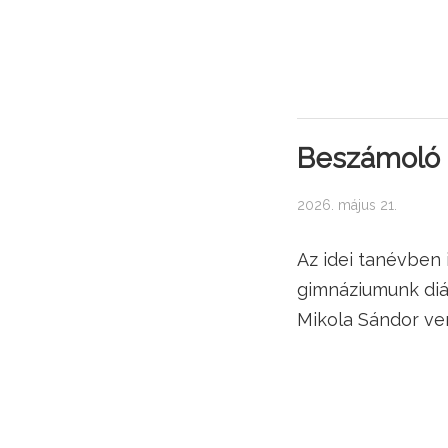
Beszámoló a
2026. május 21.
Az idei tanévben 
gimnáziumunk diák
Mikola Sándor ve