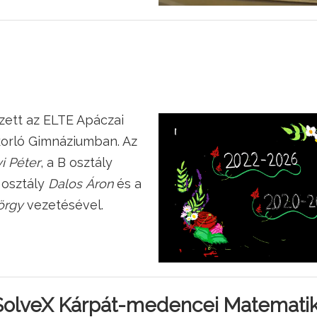
zett az ELTE Apáczai
orló Gimnáziumban. Az
i Péter
, a B osztály
C osztály
Dalos Áron
és a
örgy
vezetésével.
SolveX Kárpát-medencei Matematik