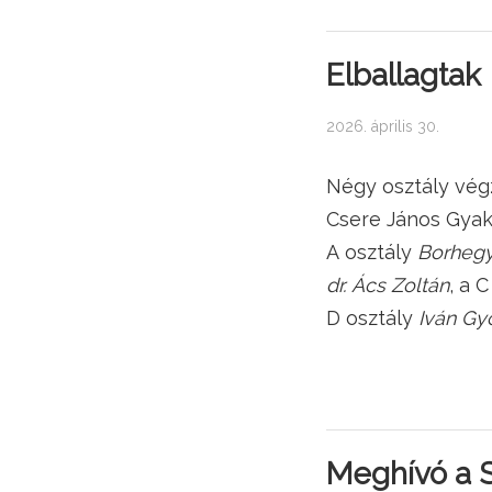
Elballagtak
2026. április 30.
Négy osztály vég
Csere János Gyak
A osztály
Borhegy
dr. Ács Zoltán
, a 
D osztály
Iván Gy
Meghívó a 