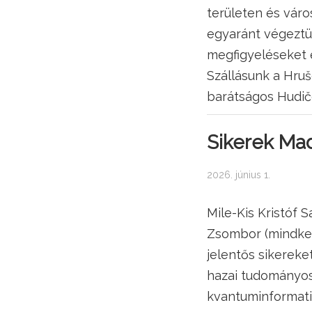
területen és vár
egyaránt végeztü
megfigyeléseket é
Szállásunk a Hruš
barátságos Hudič
Sikerek Mad
2026. június 1.
Mile-Kis Kristóf 
Zsombor (mindkett
jelentős sikereke
hazai tudományo
kvantuminformatik