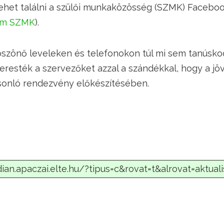
ehet találni a szülői munkaközösség (SZMK) Faceboo
um SZMK
).
öszönő leveleken és telefonokon túl mi sem tanúsko
eresték a szervezőket azzal a szándékkal, hogy a j
sonló rendezvény előkészítésében.