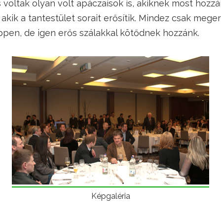
voltak olyan volt apáczaisok is, akiknek most hozzán
 akik a tantestület sorait erősítik. Mindez csak mege
ppen, de igen erős szálakkal kötődnek hozzánk.
Képgaléria