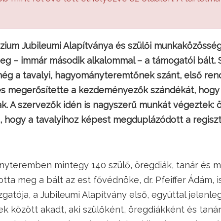
zium Jubileumi Alapítványa és szülői munkaközösség
eg – immár második alkalommal – a támogatói bált.
g a tavalyi, hagyományteremtőnek szánt, első ren
lzés megerősítette a kezdeményezők szándékát, hogy
ak. A szervezők idén is nagyszerű munkát végeztek:
g, hogy a tavalyihoz képest megduplázódott a regisz
nyteremben mintegy 140 szülő, öregdiák, tanár és m
otta meg a bált az est fővédnöke, dr. Pfeiffer Ádám, 
atója, a Jubileumi Alapítvány első, egyúttal jelenleg
k között akadt, aki szülőként, öregdiákként és tanár