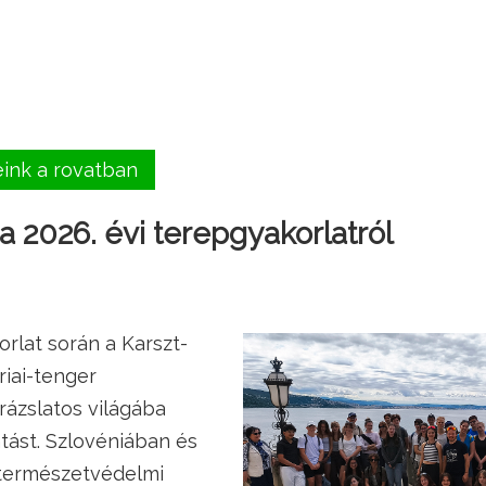
eink a rovatban
 2026. évi terepgyakorlatról
orlat során a Karszt-
riai-tenger
rázslatos világába
tást. Szlovéniában és
természetvédelmi