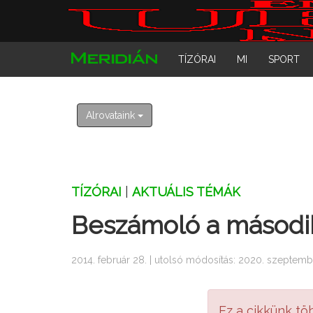
TÍZÓRAI
MI
SPORT
Alrovataink
TÍZÓRAI
|
AKTUÁLIS TÉMÁK
Beszámoló a második 
2014. február 28. | utolsó módosítás: 2020. szeptemb
Ez a cikkünk tö