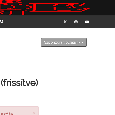
2026. augusztus 6. csütörtök
Berta, Bettina
Szponzorált oldalaink
rissítve)
×
 azóta