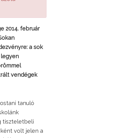
e 2014. február
 Sokan
dezvényre: a sok
 legyen
 örömmel
trált vendégek
ostani tanuló
iskolánk
 tiszteletbeli
ként volt jelen a