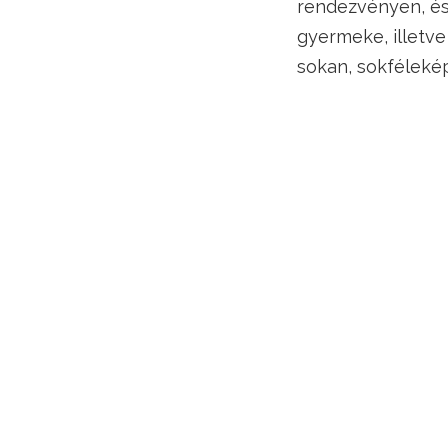
rendezvényen, és 
gyermeke, illetve
sokan, sokféleké