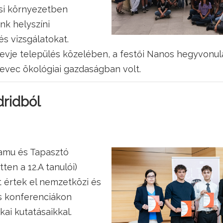
osi környezetben
nk helyszíni
s vizsgálatokat.
evje település közelében, a festői Nanos hegyvonula
evec ökológiai gazdaságban volt.
ridból
Samu és Tapasztó
en a 12.A tanulói)
t értek el nemzetközi és
s konferenciákon
ai kutatásaikkal.