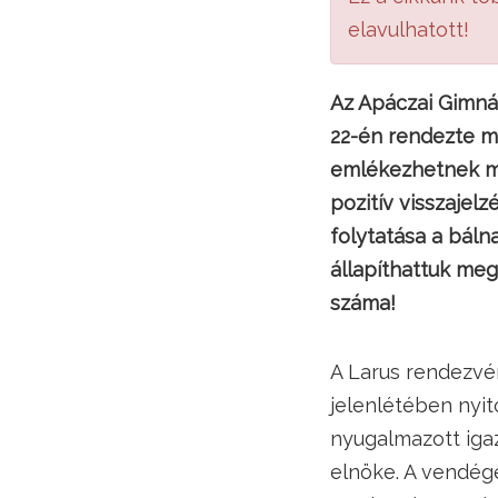
elavulhatott!
Az Apáczai Gimná
22-én rendezte m
emlékezhetnek mé
pozitív visszaje
folytatása a báln
állapíthattuk me
száma!
A Larus rendezvé
jelenlétében nyit
nyugalmazott igazg
elnöke. A vendége