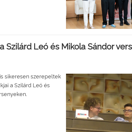
 Szilárd Leó és Mikola Sándor ver
is sikeresen szerepeltek
jai a Szilárd Leó és
rsenyeken.