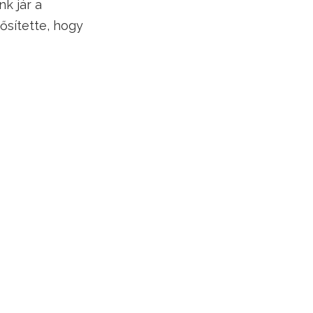
k jár a
rősítette, hogy