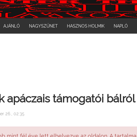
AJÁNLÓ
NAGYSZÜNET
HASZNOS HOLMIK
NAPLÓ
apáczais támogatói bálról (f
er 26., 02:35
bb mint fél éve lett elhelyezve az oldalon. A tartalma