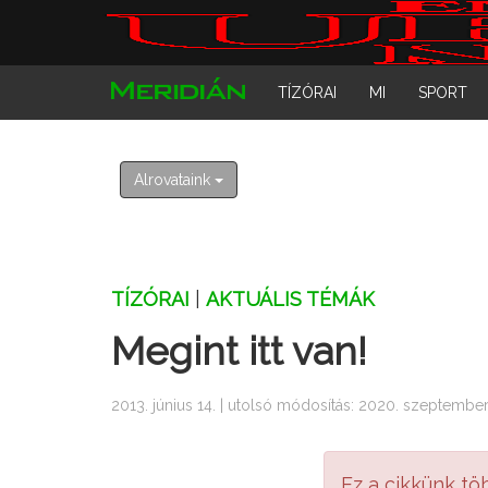
TÍZÓRAI
MI
SPORT
Alrovataink
TÍZÓRAI
|
AKTUÁLIS TÉMÁK
Megint itt van!
2013. június 14. | utolsó módosítás: 2020. szeptember
Ez a cikkünk tö