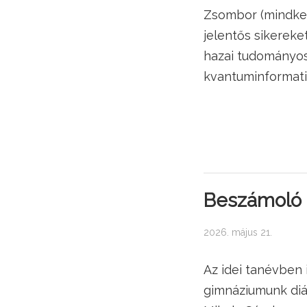
Zsombor (mindkett
jelentős sikereke
hazai tudományo
kvantuminformatik
Beszámoló a
2026. május 21.
Az idei tanévben 
gimnáziumunk diák