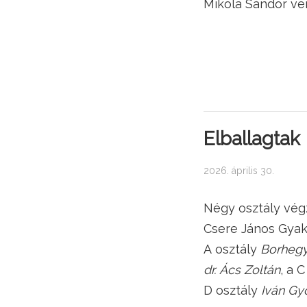
Mikola Sándor ve
Elballagtak
2026. április 30.
Négy osztály vég
Csere János Gyak
A osztály
Borhegy
dr. Ács Zoltán
, a 
D osztály
Iván Gy