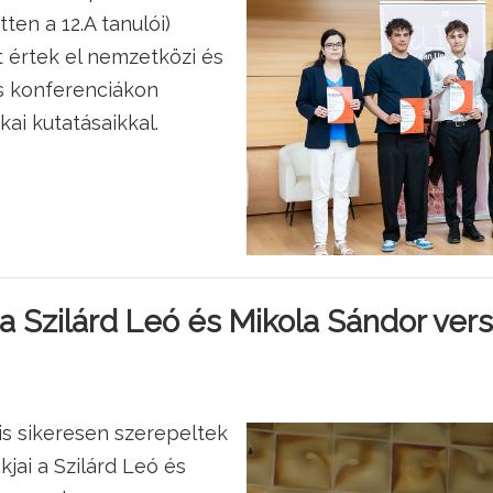
en a 12.A tanulói)
t értek el nemzetközi és
s konferenciákon
ai kutatásaikkal.
 Szilárd Leó és Mikola Sándor ver
is sikeresen szerepeltek
jai a Szilárd Leó és