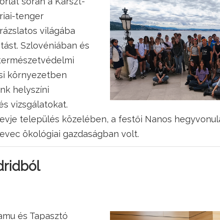
orlat során a Karszt-
riai-tenger
rázslatos világába
tást. Szlovéniában és
természetvédelmi
osi környezetben
nk helyszíni
s vizsgálatokat.
evje település közelében, a festői Nanos hegyvonula
evec ökológiai gazdaságban volt.
ridból
Samu és Tapasztó