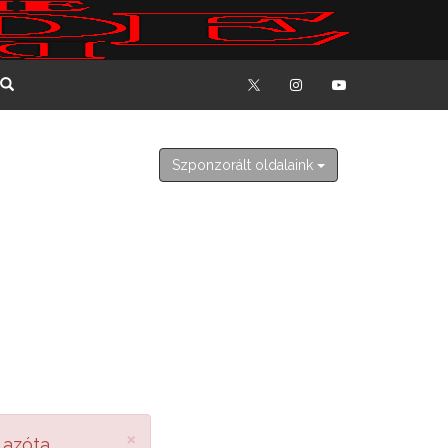
2026. augusztus 9. vasárnap
Emőd
Szponzorált oldalaink
×
 azóta