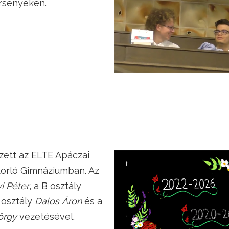
rsenyeken.
zett az ELTE Apáczai
orló Gimnáziumban. Az
i Péter
, a B osztály
C osztály
Dalos Áron
és a
örgy
vezetésével.