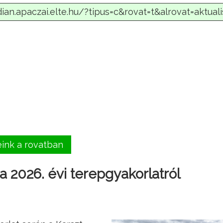
eink a rovatban
 2026. évi terepgyakorlatról