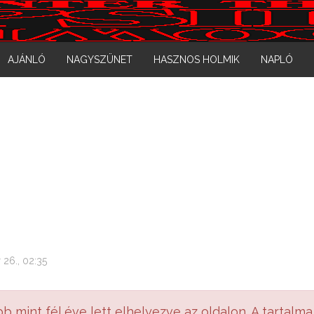
AJÁNLÓ
NAGYSZÜNET
HASZNOS HOLMIK
NAPLÓ
 26., 02:35
bb mint fél éve lett elhelyezve az oldalon. A tartalma