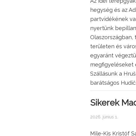
Az idei terepgyak
hegység és az Ad
partvidékének va
nyertünk bepillan
Olaszországban, 
területen és vár
egyaránt végeztü
megfigyeléseket é
Szállásunk a Hruš
barátságos Hudič
Sikerek Mad
2026. június 1.
Mile-Kis Kristóf 