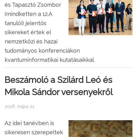
és Tapasztó Zsombor
(mindketten a 12.A
tanulói) jelentős
sikereket értek el
nemzetközi és hazai
tudományos konferenciákon
kvantuminformatikai kutatásaikkal.
Beszámoló a Szilárd Leó és
Mikola Sándor versenyekről
2026. május 21.
Az idei tanévben is
sikeresen szerepeltek