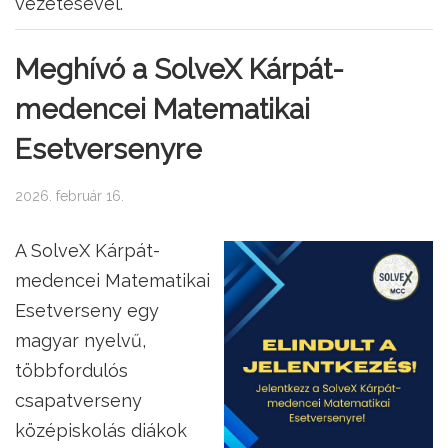
vezetésével.
Meghívó a SolveX Kárpát-
medencei Matematikai
Esetversenyre
2026. február 16.
A SolveX Kárpát-
medencei Matematikai
Esetverseny egy
magyar nyelvű,
többfordulós
csapatverseny
középiskolás diákok