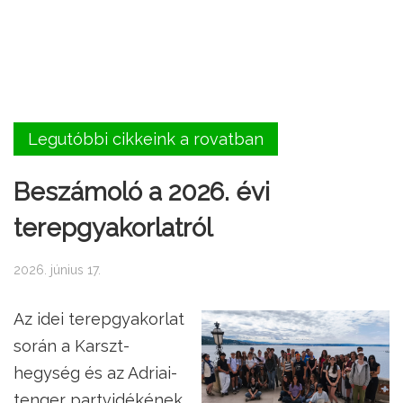
Legutóbbi cikkeink a rovatban
Beszámoló a 2026. évi
terepgyakorlatról
2026. június 17.
Az idei terepgyakorlat
során a Karszt-
hegység és az Adriai-
tenger partvidékének