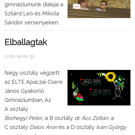
gimnáziumunk diákjai a
Szilárd Leó és Mikola
Sándor versenyeken.
Elballagtak
2026. április 30.
Négy osztály végzett
az ELTE Apáczai Csere
János Gyakorló
Gimnáziumban. Az
A osztály
Borhegyi Péter
, a B osztály
dr. Ács Zoltán
, a
C osztály
Dalos Áron
és a D osztály
Iván György