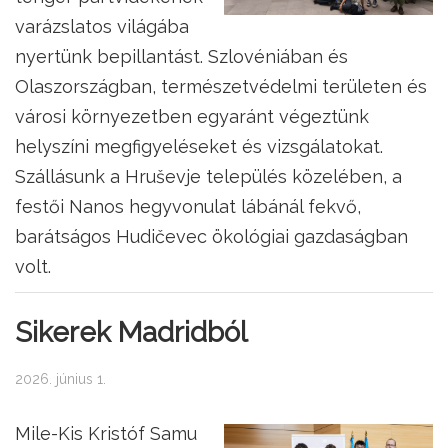
varázslatos világába
nyertünk bepillantást. Szlovéniában és
Olaszországban, természetvédelmi területen és
városi környezetben egyaránt végeztünk
helyszíni megfigyeléseket és vizsgálatokat.
Szállásunk a Hruševje település közelében, a
festői Nanos hegyvonulat lábánál fekvő,
barátságos Hudičevec ökológiai gazdaságban
volt.
Sikerek Madridból
2026. június 1.
Mile-Kis Kristóf Samu