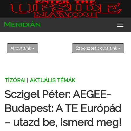
2026. augusztus 7. péntek
Ibolya
Alrovataink
Szponzorált oldalaink
TÍZÓRAI
|
AKTUÁLIS TÉMÁK
Sczigel Péter: AEGEE-
Budapest: A TE Európád
– utazd be, ismerd meg!