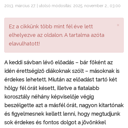
2013. március 27. | utolsó módosítás: 2025. november 2., 03:00
×
Ez a cikkünk több mint fél éve lett
elhelyezve az oldalon. A tartalma azóta
elavulhatott!
A keddi sávban lévő előadás – bár főként az
idén érettségiző diákoknak szólt – másoknak is
érdekes lehetett. Miután az előadást tartó két
hölgy fél órát késett, illetve a fiatalabb
korosztály néhány képviselője végig
beszélgette azt a másfél órát, nagyon kitartónak
és figyelmesnek kellett lenni, hogy megtudjunk
sok érdekes és fontos dolgot a jövőnkkel