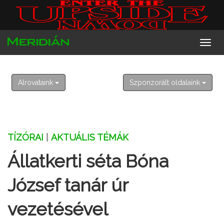
2026. augusztus 10. hétfő
Lőrinc
Alrovataink
Szponzorált oldalaink
TÍZÓRAI
|
AKTUÁLIS TÉMÁK
Állatkerti séta Bóna
József tanár úr
vezetésével