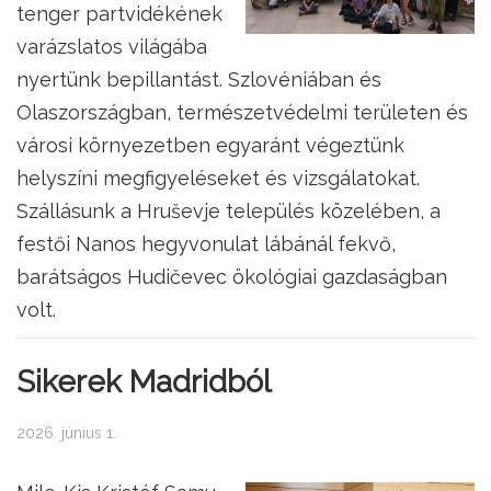
tenger partvidékének
varázslatos világába
nyertünk bepillantást. Szlovéniában és
Olaszországban, természetvédelmi területen és
városi környezetben egyaránt végeztünk
helyszíni megfigyeléseket és vizsgálatokat.
Szállásunk a Hruševje település közelében, a
festői Nanos hegyvonulat lábánál fekvő,
barátságos Hudičevec ökológiai gazdaságban
volt.
Sikerek Madridból
2026. június 1.