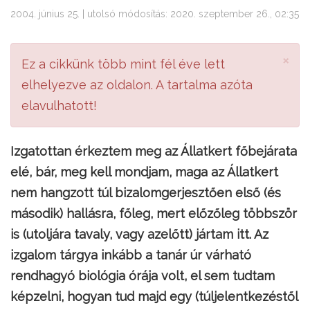
2004. június 25. | utolsó módosítás: 2020. szeptember 26., 02:35
×
Ez a cikkünk több mint fél éve lett
elhelyezve az oldalon. A tartalma azóta
elavulhatott!
Izgatottan érkeztem meg az Állatkert főbejárata
elé, bár, meg kell mondjam, maga az Állatkert
nem hangzott túl bizalomgerjesztően első (és
második) hallásra, főleg, mert előzőleg többször
is (utoljára tavaly, vagy azelőtt) jártam itt. Az
izgalom tárgya inkább a tanár úr várható
rendhagyó biológia órája volt, el sem tudtam
képzelni, hogyan tud majd egy (túljelentkezéstől