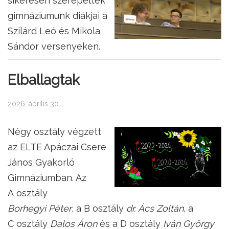
sikeresen szerepeltek
gimnáziumunk diákjai a
Szilárd Leó és Mikola
Sándor versenyeken.
Elballagtak
2026. április 30.
Négy osztály végzett
az ELTE Apáczai Csere
János Gyakorló
Gimnáziumban. Az
A osztály
Borhegyi Péter
, a B osztály
dr. Ács Zoltán
, a
C osztály
Dalos Áron
és a D osztály
Iván György