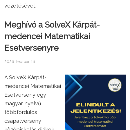
vezetésével.
Meghívó a SolveX Kárpát-
medencei Matematikai
Esetversenyre
2026. február 16.
A SolveX Kárpát-
medencei Matematikai
Esetverseny egy
magyar nyelvű,
többfordulós
csapatverseny
középiskolás diákok