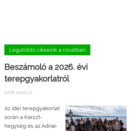
Legutóbbi cikkeink a rovatban
Beszámoló a 2026. évi
terepgyakorlatról
2026. június 17.
Az idei terepgyakorlat
során a Karszt-
hegység és az Adriai-