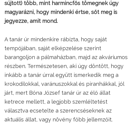
sújtott) több, mint harmincfős tömegnek úgy
magyarázni, hogy mindenki értse, sőt meg is
jegyezze, amit mond.
A tanár úr mindenkire rábízta, hogy saját
tempójában, saját elképzelése szerint
barangoljon a pálmaházban, majd az akváriumos
részben. Természetesen, aki úgy döntött, hogy
inkább a tanár úrral együtt ismerkedik meg a
krokodilokkal, varánuszokkal és piranhákkal, jól
járt, mert Bóna József tanár úr az élő állat
ketrece mellett, a legjobb szemléltetést
választva ecsetelte a szerencséseknek az
aktuális állat, vagy növény főbb jellemzőit.