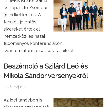
Mile-Kis Kristóf Samu
és Tapasztó Zsombor
(mindketten a 12.A
tanulói) jelentős
sikereket értek el
nemzetközi és hazai
tudományos konferenciákon
kvantuminformatikai kutatásaikkal.
Beszámoló a Szilárd Leó és
Mikola Sándor versenyekről
2026. május 21.
Az idei tanévben is