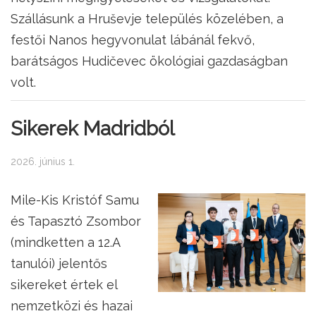
Szállásunk a Hruševje település közelében, a
festői Nanos hegyvonulat lábánál fekvő,
barátságos Hudičevec ökológiai gazdaságban
volt.
Sikerek Madridból
2026. június 1.
Mile-Kis Kristóf Samu
és Tapasztó Zsombor
(mindketten a 12.A
tanulói) jelentős
sikereket értek el
nemzetközi és hazai