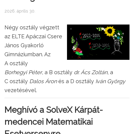
2026. április 30.
Négy osztály végzett
az ELTE Apáczai Csere
János Gyakorló
Gimnáziumban. Az
A osztály
Borhegyi Péter
, a B osztály
dr. Ács Zoltán
, a
C osztály
Dalos Áron
és a D osztály
Iván György
vezetésével.
Meghívó a SolveX Kárpát-
medencei Matematikai
Esetversenyre