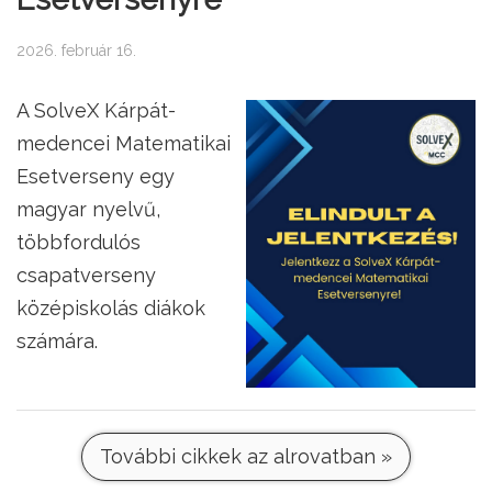
2026. február 16.
A SolveX Kárpát-
medencei Matematikai
Esetverseny egy
magyar nyelvű,
többfordulós
csapatverseny
középiskolás diákok
számára.
További cikkek az alrovatban »