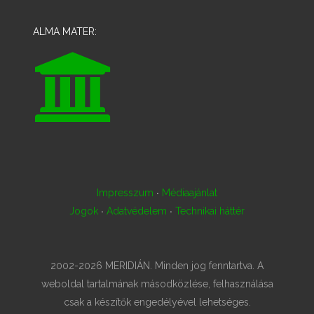
ALMA MATER:
·
Impresszum
Médiaajánlat
·
·
Jogok
Adatvédelem
Technikai háttér
2002-2026 MERIDIÁN. Minden jog fenntartva. A
weboldal tartalmának másodközlése, felhasználása
csak a készítők engedélyével lehetséges.