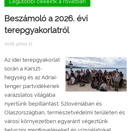
Legutóbbi cikkeink a rovatban
Beszámoló a 2026. évi
terepgyakorlatról
2026. június 17.
Az idei terepgyakorlat
során a Karszt-
hegység és az Adriai-
tenger partvidékének
varázslatos világába
nyertünk bepillantást. Szlovéniában és
Olaszországban, természetvédelmi területen és
városi környezetben egyaránt végeztünk
helyszíni megfigyeléseket és vizsgálatokat.