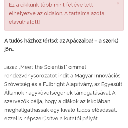
×
Ez a cikkünk több mint fél éve lett
elhelyezve az oldalon. A tartalma azóta
elavulhatott!
A tudós házhoz (értsd: az Apáczaiba! – a szerk.)
jön…
…azaz „Meet the Scientist” címmel
rendezvénysorozatot indít a Magyar Innovációs
Szövetség és a Fulbright Alapítvány, az Egyesült
Államok nagykövetségének támogatásával. A
szervezők célja, hogy a diákok az iskolában
meghallgathassák egy kiváló tudós előadását,
ezzel is népszerűsítve a kutatói pályát.