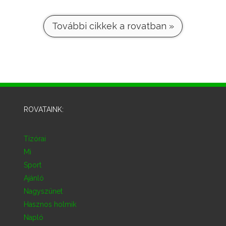
További cikkek a rovatban »
ROVATAINK:
Tízórai
Mi
Sport
Ajánló
Nagyszünet
Hasznos holmik
Napló