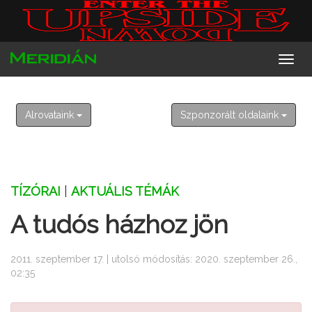
2026. augusztus 8. szombat
László
Alrovataink
Szponzorált oldalaink
TÍZÓRAI
|
AKTUÁLIS TÉMÁK
A tudós házhoz jön
2011. szeptember 17. | utolsó módosítás: 2020. szeptember 26.,
02:35