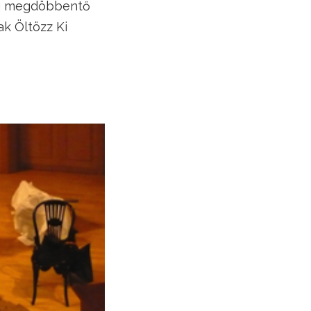
lég megdöbbentő
ak Öltözz Ki