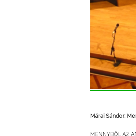
Márai Sándor: Me
MENNYBŐL AZ AN