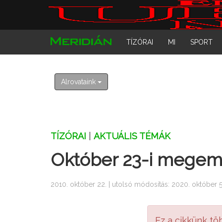
TÍZÓRAI
MI
SPORT
Alrovataink
TÍZÓRAI
|
AKTUÁLIS TÉMÁK
Október 23-i megem
2010. október 22. | utolsó módosítás: 2020. október 5.
Ez a cikkünk tö