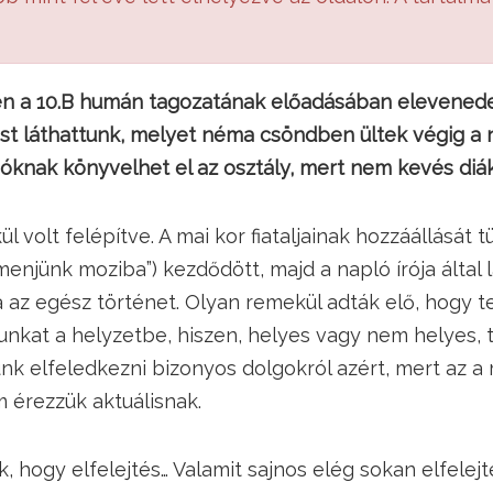
en a 10.B humán tagozatának előadásában elevenedet
st láthattunk, melyet néma csöndben ültek végig a 
óknak könyvelhet el az osztály, mert nem kevés diák
 volt felépítve. A mai kor fiataljainak hozzáállását t
enjünk moziba”) kezdődött, majd a napló írója által 
a az egész történet. Olyan remekül adták elő, hogy t
unkat a helyzetbe, hiszen, helyes vagy nem helyes, 
k elfeledkezni bizonyos dolgokról azért, mert az a 
 érezzük aktuálisnak.
k, hogy elfelejtés… Valamit sajnos elég sokan elfelej