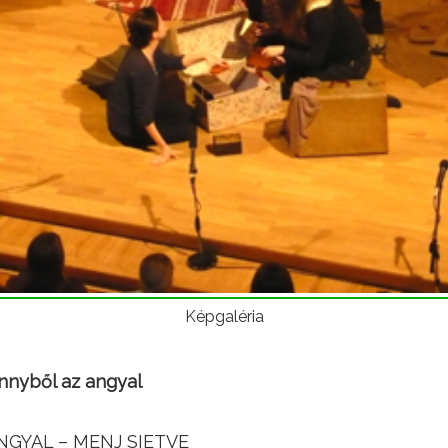
Képgaléria
nnyből az angyal
GYAL – MENJ SIETVE