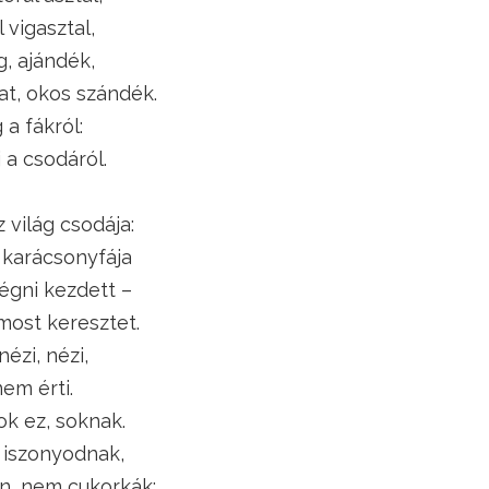
 vigasztal,
, ajándék,
at, okos szándék.
 a fákról:
 a csodáról.
 világ csodája:
karácsonyfája
égni kezdett –
most keresztet.
ézi, nézi,
nem érti.
ok ez, soknak.
 iszonyodnak,
án, nem cukorkák: