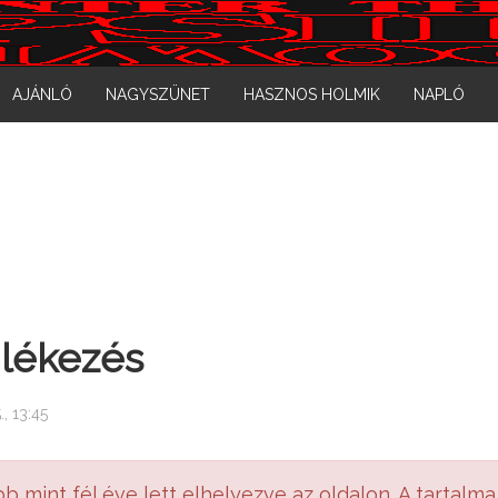
AJÁNLÓ
NAGYSZÜNET
HASZNOS HOLMIK
NAPLÓ
lékezés
, 13:45
bb mint fél éve lett elhelyezve az oldalon. A tartalma