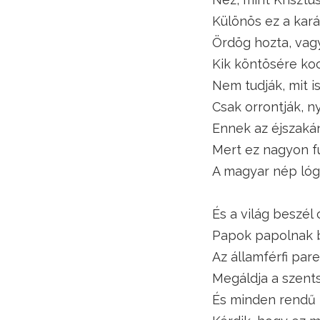
Különös ez a kar
Ördög hozta, vag
Kik köntösére ko
Nem tudják, mit i
Csak orrontják, ny
Ennek az éjszakán
Mert ez nagyon f
A magyar nép lóg
És a világ beszél 
Papok papolnak b
Az államférfi pare
Megáldja a szent
És minden rendű