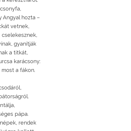
ácsonyfa,
y Angyal hozta –
ckát vetnek,
s cselekesznek,
ínak, gyanítják
ak a titkát,
urcsa karácsony:
 most a fákon.
csodáról,
átorságról.
ntálja,
séges pápa.
 népek, rendek