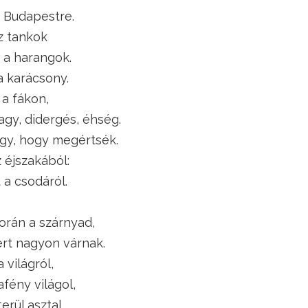
s Budapestre.
z tankok
 a harangok.
a karácsony.
a fákon,
agy, didergés, éhség.
úgy, hogy megértsék.
 éjszakából:
t a csodáról.
orán a szárnyad,
ert nagyon várnak.
 világról,
fény világol,
rül asztal,