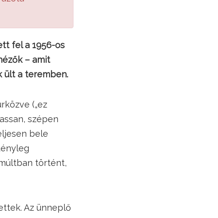
t fel a 1956-os
nézők – amit
 ült a teremben.
ürközve („ez
lassan, szépen
eljesen bele
tényleg
múltban történt,
tettek. Az ünneplő