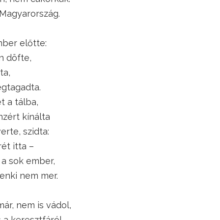
 Magyarország.
ber előtte:
n döfte,
ta,
gtagadta.
t a tálba,
zért kínálta
erte, szidta:
ét itta –
 a sok ember,
senki nem mer.
ár, nem is vádol,
 a keresztfáról.