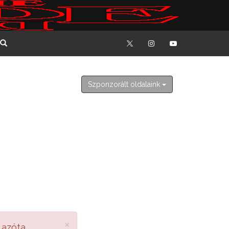
2026. augusztus 7. péntek
Ibolya
Szponzorált oldalaink
×
 azóta