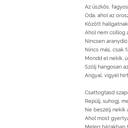
Az üszkös, fagyo
Oda, ahol az oros
Között hallgatnak
Ahol nem csillog 
Nincsen aranydió 
Nincs más, csak f
Mondd el nekik, 
Szólj hangosan az
Angyal, vigyél hír
Csattogtasd szap
Repülj, suhogj, m
Ne beszélj nekik a
Ahol most gyertya
Meleg házakban te