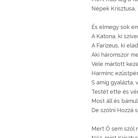
Népek Krisztusa,
És elmegy sok em
A Katona, ki szíve
A Farizeus, ki elad
Aki háromszor me
Vele mártott keze
Harminc ezüstpén
S amíg gyalázta, v
Testét ette és vér
Most áll és bámul
De szólni Hozzá 
Mert Ő sem szól m
Néz, mint Krisztus