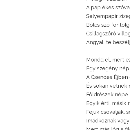
A pap ékes szóval
Selyempapír zizeg
Bölcs szó fontolg
Csillagszóró villog
Angyal, te beszélj
Mondd el, mert ez
Egy szegény nép 
A Csendes Éjben 
És sokan vetnek 
Földrészek népe n
Egyik érti, másik 
Fejük csóválják, s
Imádkoznak vagy
Mert más lóg a f