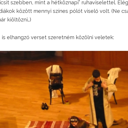
icsit szebben, mint a hétköznapi” ruhaviselettel. E
 diákok között mennyi színes pólót viselő volt. (Ne cs
r kiöltözni…)
is elhangzó verset szeretném közölni veletek: