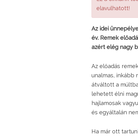
elavulhatott!
Az idei ünnepély
év. Remek előadá
azért elég nagy b
Az előadás remekül
unalmas, inkább m
átváltott a múltb
lehetett élni mag
hajlamosak vagyun
és egyáltalán nem
Ha már ott tartun