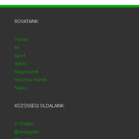
ROVATAINK:
Tízórai
Mi
Sport
Ajánló
Nagyszünet
Hasznos holmik
Napló
KÖZÖSSÉGI OLDALAINK:
X (Twitter)
Instagram