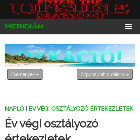
2026. augusztus 7. péntek
Ibolya
Események
Szponzorált oldalaink
NAPLÓ
|
ÉV VÉGI OSZTÁLYOZÓ ÉRTEKEZLETEK
Év végi osztályozó
értekezletek