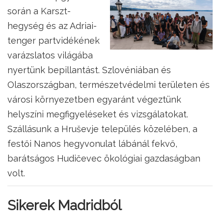
során a Karszt-
hegység és az Adriai-
tenger partvidékének
varázslatos világába
nyertünk bepillantást. Szlovéniában és
Olaszországban, természetvédelmi területen és
városi környezetben egyaránt végeztünk
helyszíni megfigyeléseket és vizsgálatokat.
Szállásunk a Hruševje település közelében, a
festői Nanos hegyvonulat lábánál fekvő,
barátságos Hudičevec ökológiai gazdaságban
volt.
Sikerek Madridból