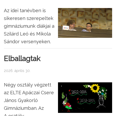
Az idei tanévben is
sikeresen szerepeltek
gimnáziumunk diákjai a
Szilárd Leó és Mikola
Sándor versenyeken.
Elballagtak
2026. április 30.
Négy osztály végzett
az ELTE Apáczai Csere
János Gyakorló
Gimnáziumban. Az
A osztály