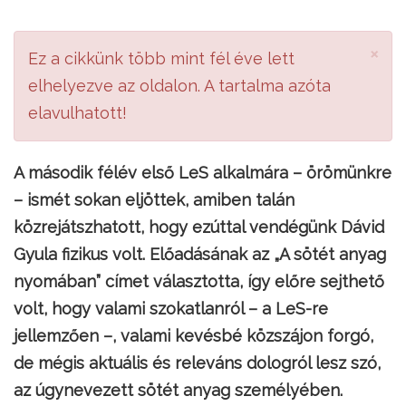
×
Ez a cikkünk több mint fél éve lett
elhelyezve az oldalon. A tartalma azóta
elavulhatott!
A második félév első LeS alkalmára – örömünkre
– ismét sokan eljöttek, amiben talán
közrejátszhatott, hogy ezúttal vendégünk Dávid
Gyula fizikus volt. Előadásának az „A sötét anyag
nyomában” címet választotta, így előre sejthető
volt, hogy valami szokatlanról – a LeS-re
jellemzően –, valami kevésbé közszájon forgó,
de mégis aktuális és releváns dologról lesz szó,
az úgynevezett sötét anyag személyében.