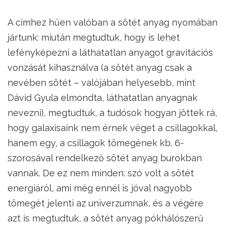
A címhez hűen valóban a sötét anyag nyomában
jártunk: miután megtudtuk, hogy is lehet
lefényképezni a láthatatlan anyagot gravitációs
vonzását kihasználva (a sötét anyag csak a
nevében sötét – valójában helyesebb, mint
Dávid Gyula elmondta, láthatatlan anyagnak
nevezni), megtudtuk, a tudósok hogyan jöttek rá,
hogy galaxisaink nem érnek véget a csillagokkal,
hanem egy, a csillagok tömegének kb. 6-
szorosával rendelkező sötét anyag burokban
vannak. De ez nem minden: szó volt a sötét
energiáról, ami még ennél is jóval nagyobb
tömegét jelenti az univerzumnak, és a végére
azt is megtudtuk, a sötét anyag pókhálószerű