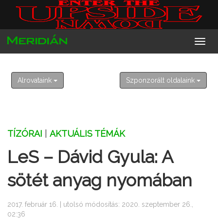
2026. augusztus 7. péntek
Ibolya
Alrovataink
Szponzorált oldalaink
TÍZÓRAI
|
AKTUÁLIS TÉMÁK
LeS – Dávid Gyula: A
sötét anyag nyomában
2017. február 16. | utolsó módosítás: 2020. szeptember 26.,
02:36