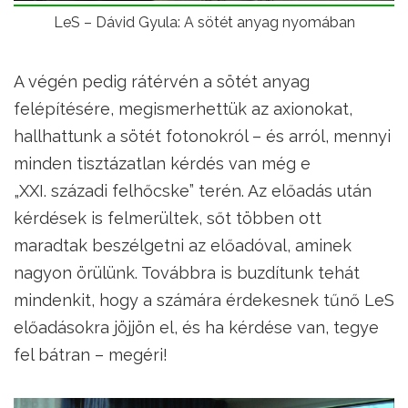
LeS – Dávid Gyula: A sötét anyag nyomában
A végén pedig rátérvén a sötét anyag
felépítésére, megismerhettük az axionokat,
hallhattunk a sötét fotonokról – és arról, mennyi
minden tisztázatlan kérdés van még e
„XXI. századi felhőcske” terén. Az előadás után
kérdések is felmerültek, sőt többen ott
maradtak beszélgetni az előadóval, aminek
nagyon örülünk. Továbbra is buzdítunk tehát
mindenkit, hogy a számára érdekesnek tűnő LeS
előadásokra jöjjön el, és ha kérdése van, tegye
fel bátran – megéri!