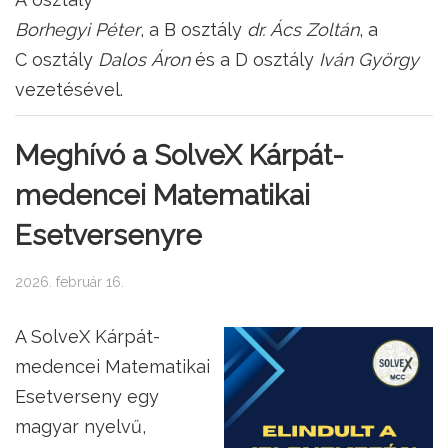
Borhegyi Péter
, a B osztály
dr. Ács Zoltán
, a
C osztály
Dalos Áron
és a D osztály
Iván György
vezetésével.
Meghívó a SolveX Kárpát-
medencei Matematikai
Esetversenyre
2026. február 16.
A SolveX Kárpát-
medencei Matematikai
Esetverseny egy
magyar nyelvű,