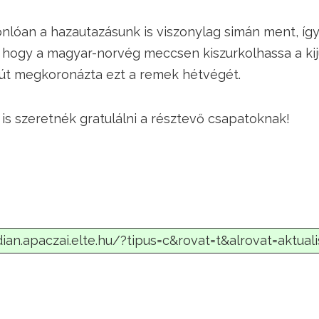
nlóan a hazautazásunk is viszonylag simán ment, íg
 hogy a magyar-norvég meccsen kiszurkolhassa a kij
t megkoronázta ezt a remek hétvégét.
is szeretnék gratulálni a résztevő csapatoknak!