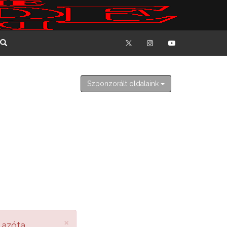
2026. augusztus 8. szombat
László
Szponzorált oldalaink
×
 azóta