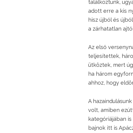
találkoztunk, ugy
adott erre a kis 
hisz újból és újb
a zárhatatlan ajt
Az első versenyna
teljesítettek, há
ütköztek, mert úg
ha három egyformán
ahhoz, hogy eldön
A hazaindulásunk 
volt, amiben ezút
kategóriájában is
bajnok itt is Apác