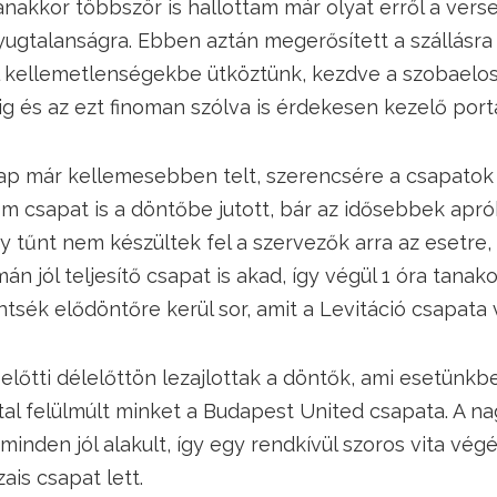
anakkor többször is hallottam már olyat erről a vers
nyugtalanságra. Ebben aztán megerősített a szállásra
ól kellemetlenségekbe ütköztünk, kezdve a szobaelo
óig és az ezt finoman szólva is érdekesen kezelő port
p már kellemesebben telt, szerencsére a csapatok i
rom csapat is a döntőbe jutott, bár az idősebbek a
y tűnt nem készültek fel a szervezők arra az esetre,
 jól teljesítő csapat is akad, így végül 1 óra tanako
tsék elődöntőre kerül sor, amit a Levitáció csapata
előtti délelőttön lezajlottak a döntők, ami esetünk
tal felülmúlt minket a Budapest United csapata. A 
 minden jól alakult, így egy rendkívül szoros vita vég
zais csapat lett.