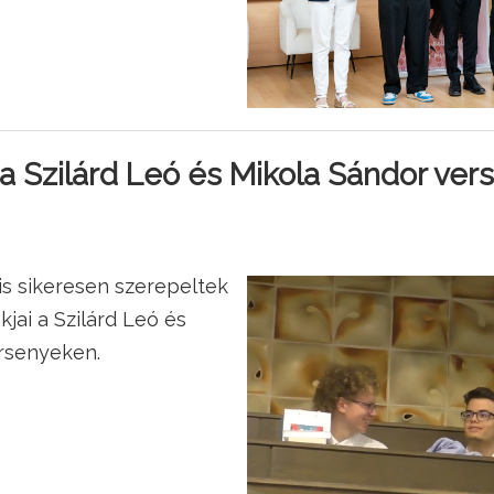
 Szilárd Leó és Mikola Sándor ver
is sikeresen szerepeltek
jai a Szilárd Leó és
rsenyeken.