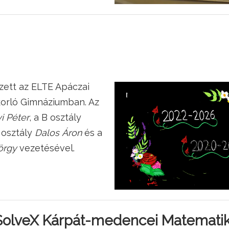
zett az ELTE Apáczai
orló Gimnáziumban. Az
i Péter
, a B osztály
C osztály
Dalos Áron
és a
örgy
vezetésével.
SolveX Kárpát-medencei Matematik