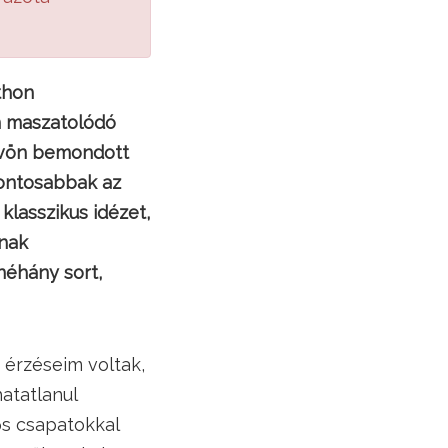
thon
n maszatolódó
művön bemondott
fontosabbak az
klasszikus idézet,
inak
éhány sort,
 érzéseim voltak,
atatlanul
rős csapatokkal