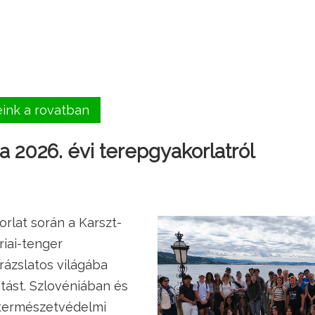
eink a rovatban
 2026. évi terepgyakorlatról
orlat során a Karszt-
riai-tenger
rázslatos világába
tást. Szlovéniában és
természetvédelmi