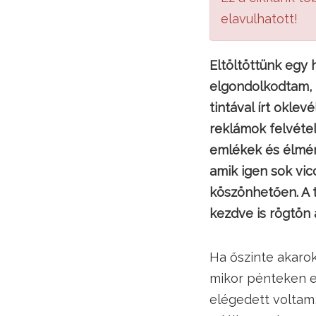
elavulhatott!
Eltöltöttünk egy
elgondolkodtam, 
tintával írt okl
reklámok felvéte
emlékek és élmény
amik igen sok vic
köszönhetően. A 
kezdve is rögtön 
Ha őszinte akarok
mikor pénteken e
elégedett voltam,