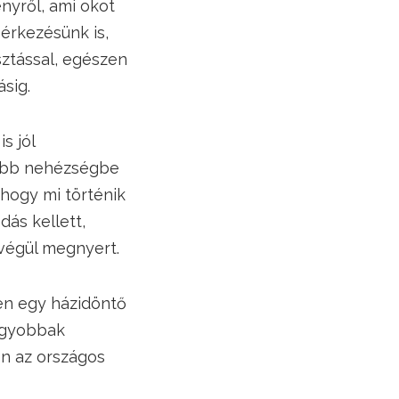
enyről, ami okot
 érkezésünk is,
sztással, egészen
ásig.
s jól
próbb nehézségbe
 hogy mi történik
dás kellett,
 végül megnyert.
ben egy házidöntő
nagyobbak
én az országos