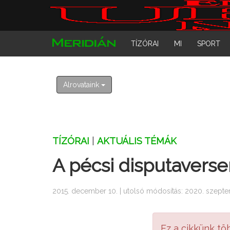
TÍZÓRAI
MI
SPORT
Alrovataink
TÍZÓRAI
|
AKTUÁLIS TÉMÁK
A pécsi disputaverse
2015. december 10. | utolsó módosítás: 2020. szepte
Ez a cikkünk tö