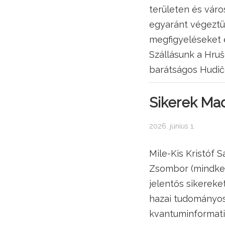
területen és vár
egyaránt végeztü
megfigyeléseket é
Szállásunk a Hruš
barátságos Hudič
Sikerek Mad
2026. június 1.
Mile-Kis Kristóf 
Zsombor (mindkett
jelentős sikereke
hazai tudományo
kvantuminformatik