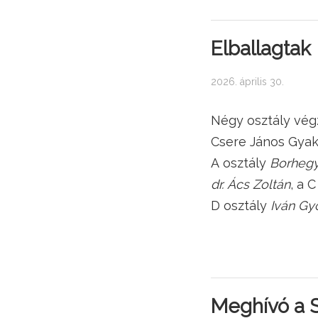
Elballagtak
2026. április 30.
Négy osztály vég
Csere János Gyak
A osztály
Borhegy
dr. Ács Zoltán
, a 
D osztály
Iván Gy
Meghívó a 