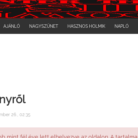
AJÁNLÓ
NAGYSZÜNET
HASZNOS HOLMIK
NAPLÓ
nyről
mber 26., 02:35
bb mint fél éve lett elhelyezve az oldalon. A tartalma