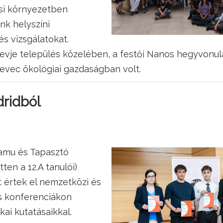
osi környezetben
nk helyszíni
s vizsgálatokat.
evje település közelében, a festői Nanos hegyvonula
evec ökológiai gazdaságban volt.
ridból
Samu és Tapasztó
en a 12.A tanulói)
t értek el nemzetközi és
s konferenciákon
ai kutatásaikkal.