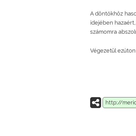
A döntőkhöz haso
idejében hazaért,
számomra abszolú
Végezetül ezúton 