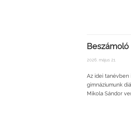
Beszámoló a
2026. május 21.
Az idei tanévben 
gimnáziumunk diák
Mikola Sándor ve