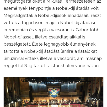
meglátogatta őket a Mikulás. Természetesen az
események fénypontja a Nobel-díj átadás volt.
Meghallgatták a Nobel-díjasok előadásait, részt
vettek a fogadáson, majd a Nobel-díj átadási
ceremónián és végül a vacsorán is. Gábor több
Nobel-díjassal, illetve családtagjaikkal is
beszélgetett. Élete legnagyobb élményének
tartotta a Nobel-díj átadást (amire a fiatalokat
limuzinnal vitték), illetve a vacsorát, ami másnap
reggel fél 8-ig tartott a stockholmi városházán.