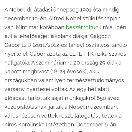
A Nobel-díj átadási ünnepség 1901 óta mindig
december 10-én, Alfred Nobel születésnapján
van. Mint már korábban
beszámoltunk
róla, idén
ezt a lehetőséget iskolánk diákja, Galgóczi
Gábor 12.D (2011/2012-es tanév) osztályos tanuló
nyerte el. Gábor azóta az ELTE TTK fizika szakos
hallgatója. A szemináriumra 20 ország 29 diákja
kapott meghívást (18-24 évesek), akik
országukban valamilyen természettudományos
verseny nyertesei voltak. Az egy hét alatt
előadást tartottak saját munkájukról 850 svéd
középiskolásnak, jártak a Nobel múzeumban,
városnézésen vettek részt, látogatást tettek a
híres Karolinska Intézetben. December 6-án