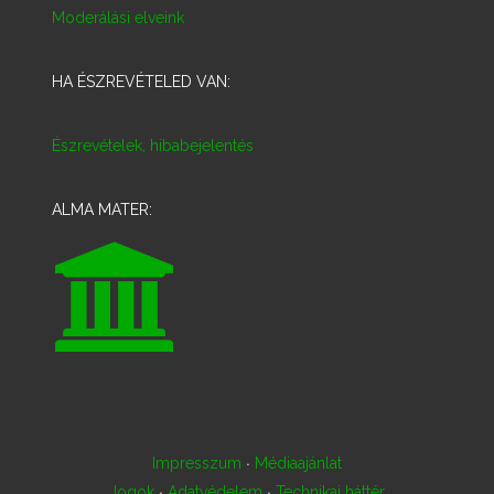
Moderálási elveink
HA ÉSZREVÉTELED VAN:
Észrevételek, hibabejelentés
ALMA MATER:
·
Impresszum
Médiaajánlat
·
·
Jogok
Adatvédelem
Technikai háttér