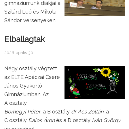
gimnáziumunk diákjai a
Szilárd Leó és Mikola
Sándor versenyeken.
Elballagtak
2026. április 30.
Négy osztály végzett
az ELTE Apáczai Csere
János Gyakorló
Gimnáziumban. Az
A osztály
Borhegyi Péter
, a B osztály
dr. Ács Zoltán
, a
C osztály
Dalos Áron
és a D osztály
Iván György
vezetésével.