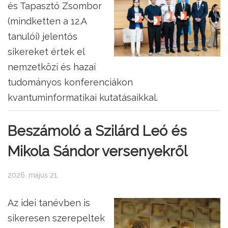
és Tapasztó Zsombor
(mindketten a 12.A
tanulói) jelentős
sikereket értek el
nemzetközi és hazai
tudományos konferenciákon
kvantuminformatikai kutatásaikkal.
Beszámoló a Szilárd Leó és
Mikola Sándor versenyekről
2026. május 21.
Az idei tanévben is
sikeresen szerepeltek