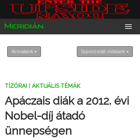
2026. augusztus 7. péntek
Ibolya
Alrovataink
Szponzorált oldalaink
TÍZÓRAI
|
AKTUÁLIS TÉMÁK
Apáczais diák a 2012. évi
Nobel-díj átadó
ünnepségen