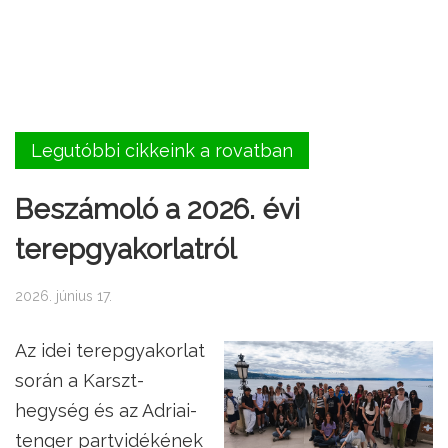
Legutóbbi cikkeink a rovatban
Beszámoló a 2026. évi
terepgyakorlatról
2026. június 17.
Az idei terepgyakorlat
során a Karszt-
hegység és az Adriai-
tenger partvidékének