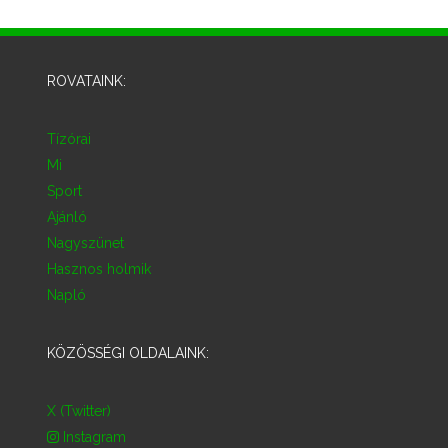
ROVATAINK:
Tízórai
Mi
Sport
Ajánló
Nagyszünet
Hasznos holmik
Napló
KÖZÖSSÉGI OLDALAINK:
X (Twitter)
Instagram