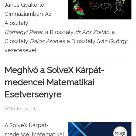
János Gyakorló
Gimnáziumban. Az
A osztály
Borhegyi Péter
, a B osztály
dr. Ács Zoltán
, a
C osztály
Dalos Áron
és a D osztály
Iván György
vezetésével.
Meghívó a SolveX Kárpát-
medencei Matematikai
Esetversenyre
2026. február 16.
A SolveX Kárpát-
medencei Matematikai