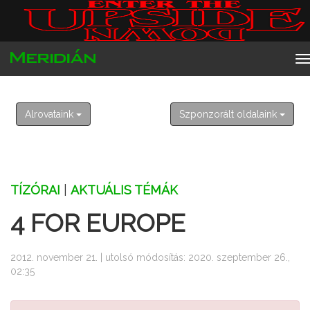
2026. augusztus 10. hétf
Lőrin
Alrovataink
Szponzorált oldalaink
TÍZÓRAI
|
AKTUÁLIS TÉMÁK
4 FOR EUROPE
2012. november 21. | utolsó módosítás: 2020. szeptember 26.,
02:35