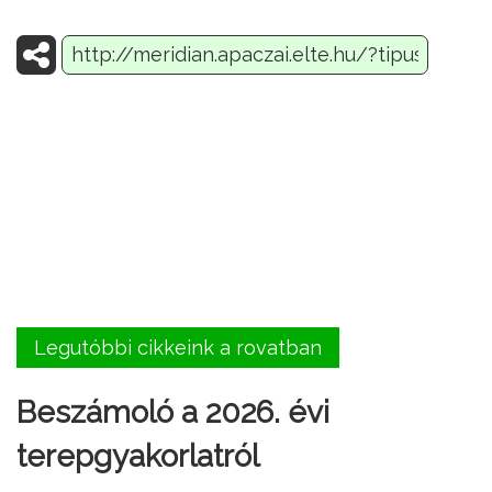
Legutóbbi cikkeink a rovatban
Beszámoló a 2026. évi
terepgyakorlatról