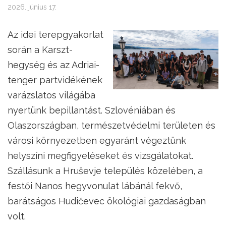
2026. június 17.
Az idei terepgyakorlat
során a Karszt-
hegység és az Adriai-
tenger partvidékének
varázslatos világába
nyertünk bepillantást. Szlovéniában és
Olaszországban, természetvédelmi területen és
városi környezetben egyaránt végeztünk
helyszíni megfigyeléseket és vizsgálatokat.
Szállásunk a Hruševje település közelében, a
festői Nanos hegyvonulat lábánál fekvő,
barátságos Hudičevec ökológiai gazdaságban
volt.