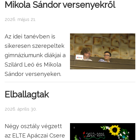
Mikola Sándor versenyekről
2026. május 21.
Az idei tanévben is
sikeresen szerepeltek
gimnáziumunk diákjai a
Szilárd Leó és Mikola
Sándor versenyeken.
Elballagtak
2026. április 30.
Négy osztály végzett
az ELTE Apáczai Csere