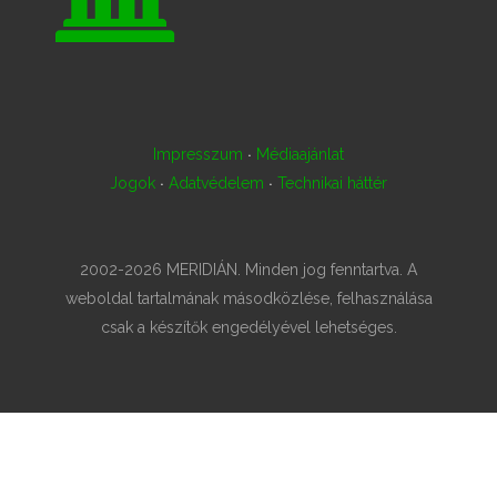
·
Impresszum
Médiaajánlat
·
·
Jogok
Adatvédelem
Technikai háttér
2002-2026 MERIDIÁN. Minden jog fenntartva. A
weboldal tartalmának másodközlése, felhasználása
csak a készítők engedélyével lehetséges.