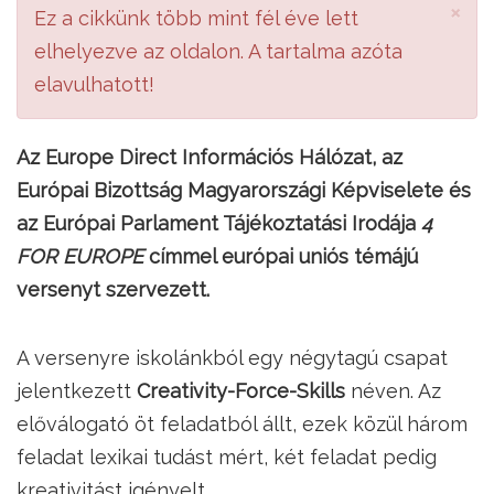
×
Ez a cikkünk több mint fél éve lett
elhelyezve az oldalon. A tartalma azóta
elavulhatott!
Az Europe Direct Információs Hálózat, az
Európai Bizottság Magyarországi Képviselete és
az Európai Parlament Tájékoztatási Irodája
4
FOR EUROPE
címmel európai uniós témájú
versenyt szervezett.
A versenyre iskolánkból egy négytagú csapat
jelentkezett
Creativity-Force-Skills
néven. Az
előválogató öt feladatból állt, ezek közül három
feladat lexikai tudást mért, két feladat pedig
kreativitást igényelt.