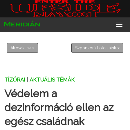
2026. augusztus 7. péntek
Ibolya
Alrovataink
Szponzorált oldalaink
TÍZÓRAI
|
AKTUÁLIS TÉMÁK
Védelem a
dezinformáció ellen az
egész családnak