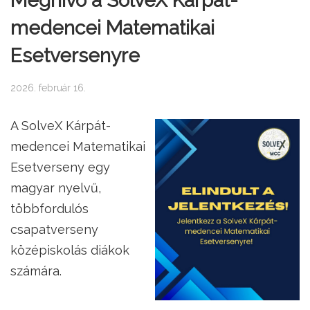
Meghívó a SolveX Kárpát-
medencei Matematikai
Esetversenyre
2026. február 16.
A SolveX Kárpát-
medencei Matematikai
Esetverseny egy
magyar nyelvű,
többfordulós
csapatverseny
középiskolás diákok
számára.