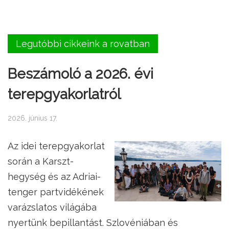
Legutóbbi cikkeink a rovatban
Beszámoló a 2026. évi
terepgyakorlatról
2026. június 17.
Az idei terepgyakorlat
során a Karszt-
hegység és az Adriai-
tenger partvidékének
varázslatos világába
nyertünk bepillantást. Szlovéniában és