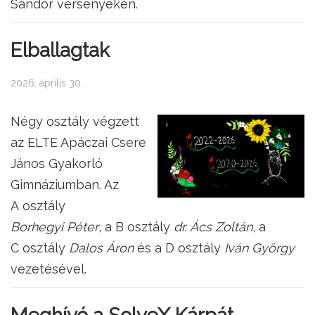
Sándor versenyeken.
Elballagtak
2026. április 30.
Négy osztály végzett
az ELTE Apáczai Csere
János Gyakorló
Gimnáziumban. Az
A osztály
Borhegyi Péter
, a B osztály
dr. Ács Zoltán
, a
C osztály
Dalos Áron
és a D osztály
Iván György
vezetésével.