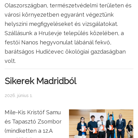
Olaszországban, természetvédelmi területen és
városi környezetben egyaránt végeztünk
helyszíni megfigyeléseket és vizsgálatokat.
Szállásunk a Hruševje település közelében, a
festői Nanos hegyvonulat lábánál fekvő,
barátságos Hudičevec ökológiai gazdaságban
volt.
Sikerek Madridból
2026. június 1.
Mile-Kis Kristóf Samu
és Tapasztó Zsombor
(mindketten a 12.A