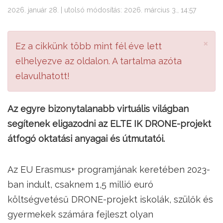
2026. január 28. | utolsó módosítás: 2026. március 3., 14:57
×
Ez a cikkünk több mint fél éve lett
elhelyezve az oldalon. A tartalma azóta
elavulhatott!
Az egyre bizonytalanabb virtuális világban
segítenek eligazodni az ELTE IK DRONE-projekt
átfogó oktatási anyagai és útmutatói.
Az EU Erasmus+ programjának keretében 2023-
ban indult, csaknem 1,5 millió euró
költségvetésű DRONE-projekt iskolák, szülők és
gyermekek számára fejleszt olyan