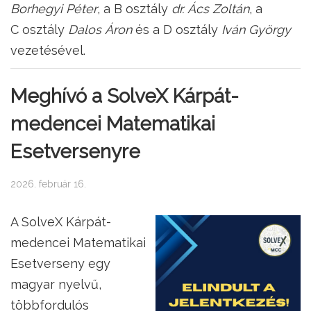
Borhegyi Péter
, a B osztály
dr. Ács Zoltán
, a
C osztály
Dalos Áron
és a D osztály
Iván György
vezetésével.
Meghívó a SolveX Kárpát-
medencei Matematikai
Esetversenyre
2026. február 16.
A SolveX Kárpát-
medencei Matematikai
Esetverseny egy
magyar nyelvű,
többfordulós