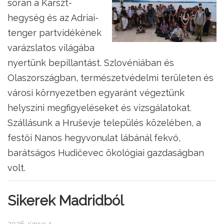
során a Karszt-
hegység és az Adriai-
tenger partvidékének
varázslatos világába
nyertünk bepillantást. Szlovéniában és
Olaszországban, természetvédelmi területen és
városi környezetben egyaránt végeztünk
helyszíni megfigyeléseket és vizsgálatokat.
Szállásunk a Hruševje település közelében, a
festői Nanos hegyvonulat lábánál fekvő,
barátságos Hudičevec ökológiai gazdaságban
volt.
Sikerek Madridból