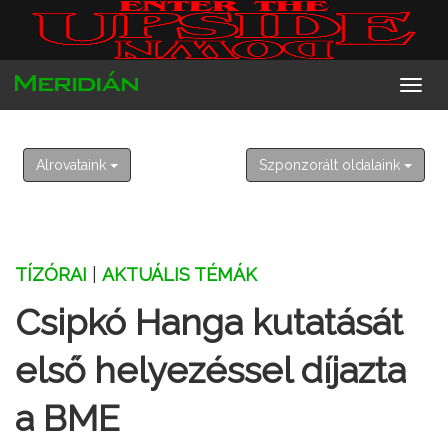
2026. augusztus 7. péntek
Ibolya
Alrovataink
Szponzorált oldalaink
TÍZÓRAI
|
AKTUÁLIS TÉMÁK
Csipkó Hanga kutatását
első helyezéssel díjazta
a BME