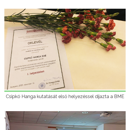
Csipkó Hanga kutatását első helyezéssel díjazta a BME