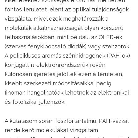
kísérletekhez szükséges erőforrás. Kiemelten
fontos területet jelent az optikai tulajdonságok
vizsgálata, mivel ezek meghatározzák a
molekulák alkalmazhatóságát olyan korszerű
felhasználásokban, mint például az OLED-ek
(szerves fénykibocsátó diódák) vagy szenzorok.
A policiklusos aromás szénhidrogének (PAH-ok)
konjugált π-elektronrendszerük révén
különösen ígéretes jelöltek ezen a területen,
kisebb szerkezeti módosításaikkal pedig
finoman hangolhatóak lehetnek az elektronikai
és fotofizikai jellemzők.
A kutatásom során foszfortartalmú, PAH-vázzal
rendelkező molekulákat vizsgáltam