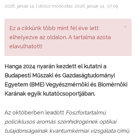
2026. január 14. | utolsó módosítás: 2026. január 14., 07:09
×
Ez a cikkünk több mint fél éve lett
elhelyezve az oldalon. A tartalma azóta
elavulhatott!
Hanga 2024 nyarán kezdett el kutatni a
Budapesti Műszaki és Gazdaságtudományi
Egyetem (BME) Vegyészmérnöki és Biomérnöki
Karának egyik kutatócsoportjában.
Az októberben leadott
Foszfortartalmú
policiklusos aromás szénhidrogének optikai
tulajdonságainak kvantumkémiai vizsgálata
című