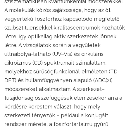
szisztematikusan kvantumkémiai módszerekkel.
A molekulák közös sajátossága, hogy az öt
vegyértékű foszforhoz kapcsolódó megfelelő
szubsztituensekkel kiralitáscentrumok hozhatók
létre, így optikailag aktív szerkezetek jönnek
létre. A vizsgálatok során a vegyületek
ultraibolya-látható (UV–Vis) és cirkuláris
dikroizmus (CD) spektrumait szimuláltam,
melyekhez sűrűségfunkcionál-elméleten (TD-
DFT) és hullámfüggvényen alapuló (ADC(2))
módszereket alkalmaztam. A szerkezet–
tulajdonság összefüggések elemzésekor arra a
kérdésre kerestem választ, hogy mely
szerkezeti tényezők – például a konjugált
rendszer mérete, a foszfortartalmú gyűrű