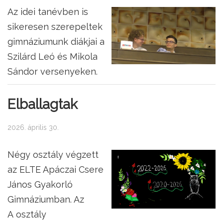
Az idei tanévben is
sikeresen szerepeltek
gimnáziumunk diákjai a
Szilárd Leó és Mikola
Sándor versenyeken.
Elballagtak
2026. április 30.
Négy osztály végzett
az ELTE Apáczai Csere
János Gyakorló
Gimnáziumban. Az
A osztály