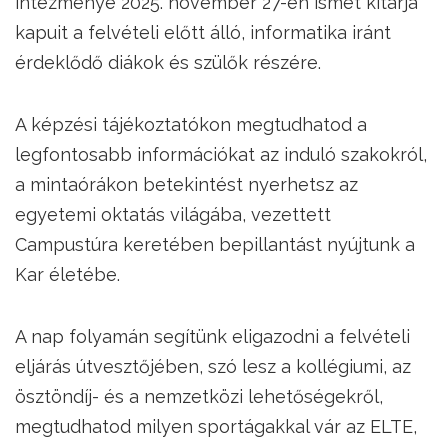
intézménye 2025. november 27-én ismét kitárja
kapuit a felvételi előtt álló, informatika iránt
érdeklődő diákok és szülők részére.
A képzési tájékoztatókon megtudhatod a
legfontosabb információkat az induló szakokról,
a mintaórákon betekintést nyerhetsz az
egyetemi oktatás világába, vezettett
Campustúra keretében bepillantást nyújtunk a
Kar életébe.
A nap folyamán segítünk eligazodni a felvételi
eljárás útvesztőjében, szó lesz a kollégiumi, az
ösztöndíj- és a nemzetközi lehetőségekről,
megtudhatod milyen sportágakkal vár az ELTE,