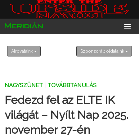
2026. augusztus 9. vasárnap
Emőd
Alrovataink
Szponzorált oldalaink
NAGYSZÜNET
|
TOVÁBBTANULÁS
Fedezd fel az ELTE IK
világát – Nyílt Nap 2025.
november 27-én