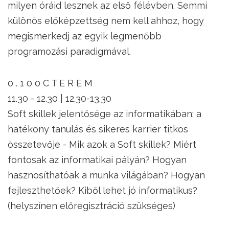
milyen óráid lesznek az első félévben. Semmi
különös előképzettség nem kell ahhoz, hogy
megismerkedj az egyik legmenőbb
programozási paradigmával.
0 . 1 0 0 C T E R E M
11.30 - 12.30 | 12.30-13.30
Soft skillek jelentősége az informatikában: a
hatékony tanulás és sikeres karrier titkos
összetevője - Mik azok a Soft skillek? Miért
fontosak az informatikai pályán? Hogyan
hasznosíthatóak a munka világában? Hogyan
fejleszthetőek? Kiből lehet jó informatikus?
(helyszínen előregisztráció szükséges)