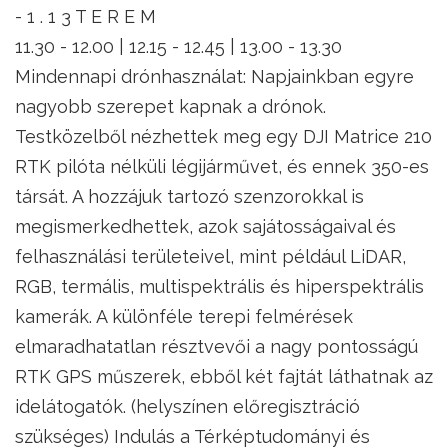
- 1 . 1 3 T E R E M
11.30 - 12.00 | 12.15 - 12.45 | 13.00 - 13.30
Mindennapi drónhasználat: Napjainkban egyre
nagyobb szerepet kapnak a drónok.
Testközelből nézhettek meg egy DJI Matrice 210
RTK pilóta nélküli légijárművet, és ennek 350-es
társát. A hozzájuk tartozó szenzorokkal is
megismerkedhettek, azok sajátosságaival és
felhasználási területeivel, mint például LiDAR,
RGB, termális, multispektrális és hiperspektrális
kamerák. A különféle terepi felmérések
elmaradhatatlan résztvevői a nagy pontosságú
RTK GPS műszerek, ebből két fajtát láthatnak az
idelátogatók. (helyszínen előregisztráció
szükséges) Indulás a Térképtudományi és