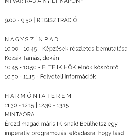
MI VÁR RÁD A NYÍLT NAPON?
9.00 - 9.50 | REGISZTRÁCIÓ
N A G Y S Z Í N P A D
10.00 - 10.45 - Képzések részletes bemutatása -
Kozsik Tamás, dékán
10.45 - 10.50 - ELTE IK HÖK elnök köszöntő
10.50 - 11.15 - Felvételi információk
H A R M Ó N I A T E R E M
11.30 - 12.15 | 12.30 - 13.15
MINTAÓRA
Érezd magad máris IK-snak! Beülhetsz egy
imperatív programozási előadásra, hogy lásd