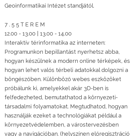
Geoinformatikai Intézet standjától.
7 . 5 5 T E R E M
12.00 - 13.00 | 13.00 - 14.00
Interaktív térinformatika az interneten:
Programunkon bepillantást nyerhetsz abba,
hogyan készülnek a modern online térképek, és
hogyan lehet valós térbeli adatokkal dolgozni a
böngészőben. Különböző webes eszközöket
próbálunk ki, amelyekkel akár 3D-ben is
felfedezheted, bemutathatod a környezeti-
társadalmi folyamatokat. Megtudhatod, hogyan
használják ezeket a technológiákat például a
környezetvédelemben, a várostervezésben
vagy a navigációban. (helyszínen előregisztráció