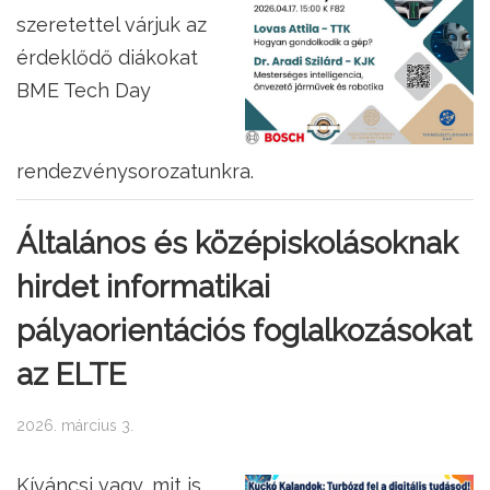
szeretettel várjuk az
érdeklődő diákokat
BME Tech Day
rendezvénysorozatunkra.
Általános és középiskolásoknak
hirdet informatikai
pályaorientációs foglalkozásokat
az ELTE
2026. március 3.
Kíváncsi vagy, mit is