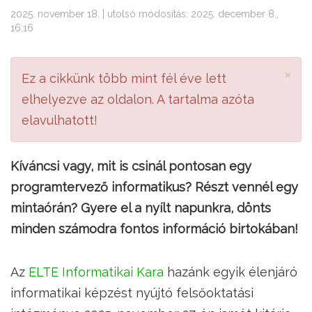
2025. november 18. | utolsó módosítás: 2025. december 8.,
16:16
×
Ez a cikkünk több mint fél éve lett
elhelyezve az oldalon. A tartalma azóta
elavulhatott!
Kíváncsi vagy, mit is csinál pontosan egy
programtervező informatikus? Részt vennél egy
mintaórán? Gyere el a nyílt napunkra, dönts
minden számodra fontos információ birtokában!
Az
ELTE Informatikai Kara
hazánk egyik élenjáró
informatikai képzést nyújtó felsőoktatási