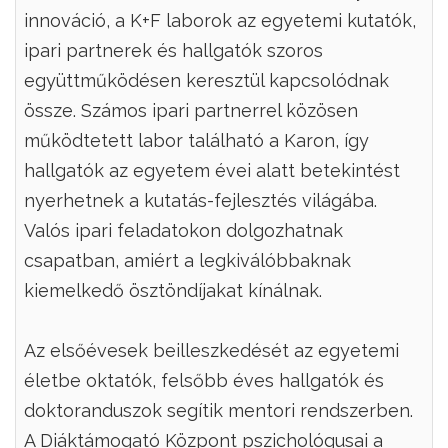
innováció, a K+F laborok az egyetemi kutatók,
ipari partnerek és hallgatók szoros
együttműködésen keresztül kapcsolódnak
össze. Számos ipari partnerrel közösen
működtetett labor található a Karon, így
hallgatók az egyetem évei alatt betekintést
nyerhetnek a kutatás-fejlesztés világába.
Valós ipari feladatokon dolgozhatnak
csapatban, amiért a legkiválóbbaknak
kiemelkedő ösztöndíjakat kínálnak.
Az elsőévesek beilleszkedését az egyetemi
életbe oktatók, felsőbb éves hallgatók és
doktoranduszok segítik mentori rendszerben.
A Diáktámogató Központ pszichológusai a