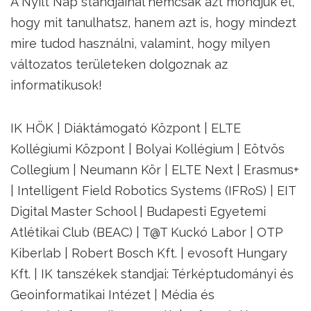
A Nyílt Nap standjainál nemcsak azt mondjuk el,
hogy mit tanulhatsz, hanem azt is, hogy mindezt
mire tudod használni, valamint, hogy milyen
változatos területeken dolgoznak az
informatikusok!
IK HÖK | Diáktámogató Központ | ELTE
Kollégiumi Központ | Bolyai Kollégium | Eötvös
Collegium | Neumann Kör | ELTE Next | Erasmus+
| Intelligent Field Robotics Systems (IFRoS) | EIT
Digital Master School | Budapesti Egyetemi
Atlétikai Club (BEAC) | T@T Kuckó Labor | OTP
Kiberlab | Robert Bosch Kft. | evosoft Hungary
Kft. | IK tanszékek standjai: Térképtudományi és
Geoinformatikai Intézet | Média és