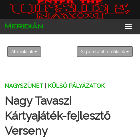
2026. augusztus 9. vasárnap
Emőd
Alrovataink
Szponzorált oldalaink
NAGYSZÜNET
|
KÜLSŐ PÁLYÁZATOK
Nagy Tavaszi
Kártyajáték-fejlesztő
Verseny