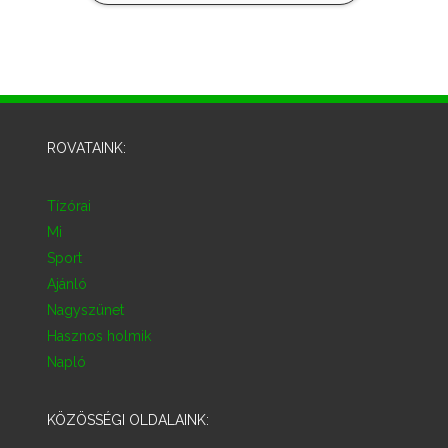
ROVATAINK:
Tízórai
Mi
Sport
Ajánló
Nagyszünet
Hasznos holmik
Napló
KÖZÖSSÉGI OLDALAINK: