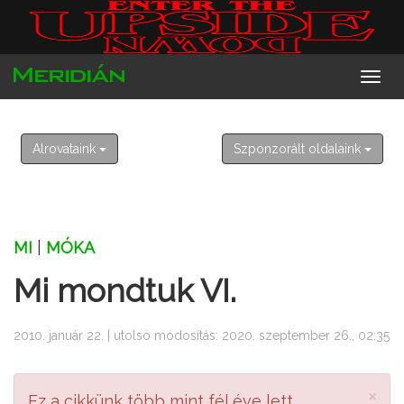
2026. augusztus 8. szombat
László
Alrovataink
Szponzorált oldalaink
MI
|
MÓKA
Mi mondtuk VI.
2010. január 22. | utolsó módosítás: 2020. szeptember 26., 02:35
×
Ez a cikkünk több mint fél éve lett