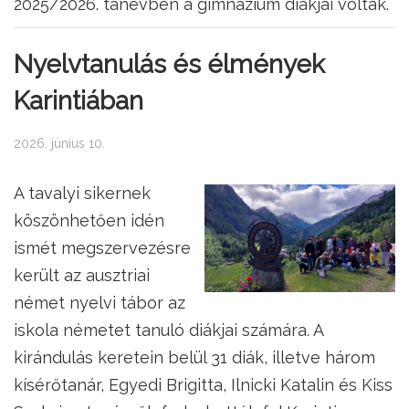
2025/2026. tanévben a gimnázium diákjai voltak.
Nyelvtanulás és élmények
Karintiában
2026. június 10.
A tavalyi sikernek
köszönhetően idén
ismét megszervezésre
került az ausztriai
német nyelvi tábor az
iskola németet tanuló diákjai számára. A
kirándulás keretein belül 31 diák, illetve három
kísérőtanár, Egyedi Brigitta, Ilnicki Katalin és Kiss