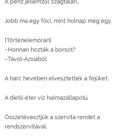
A pénz jellemzői: szagtalan…
Jobb ma egy föci, mint holnap még egy.
[Történelemórán]
–Honnan hozták a borsot?
–Távol-Ázsiából.
A harc hevében elvesztették a fejüket.
A dietil-éter víz halmazállapotú.
Összetévesztjük a szervita rendet a
rendszervitával.