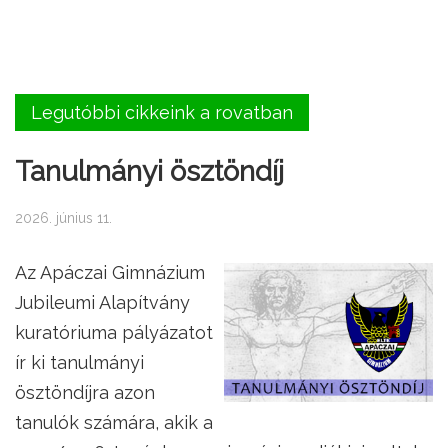
Legutóbbi cikkeink a rovatban
Tanulmányi ösztöndíj
2026. június 11.
Az Apáczai Gimnázium
Jubileumi Alapítvány
kuratóriuma pályázatot
ír ki tanulmányi
ösztöndíjra azon
tanulók számára, akik a