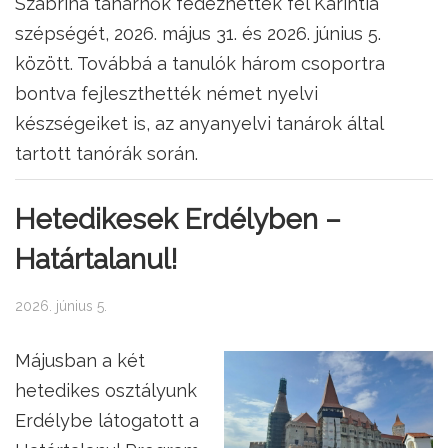
Szabrina tanárnők fedezhették fel Karintia
szépségét, 2026. május 31. és 2026. június 5.
között. Továbbá a tanulók három csoportra
bontva fejleszthették német nyelvi
készségeiket is, az anyanyelvi tanárok által
tartott tanórák során.
Hetedikesek Erdélyben –
Határtalanul!
2026. június 5.
Májusban a két
hetedikes osztályunk
Erdélybe látogatott a