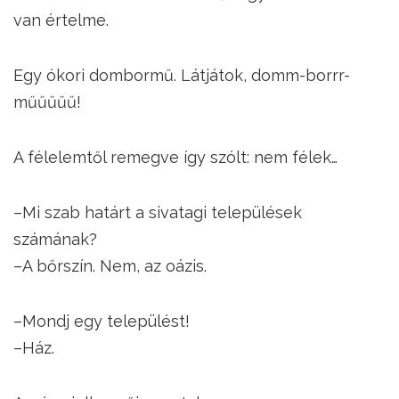
van értelme.
Egy ókori dombormű. Látjátok, domm-borrr-
műűűűű!
A félelemtől remegve így szólt: nem félek…
–Mi szab határt a sivatagi települések
számának?
–A bőrszín. Nem, az oázis.
–Mondj egy települést!
–Ház.