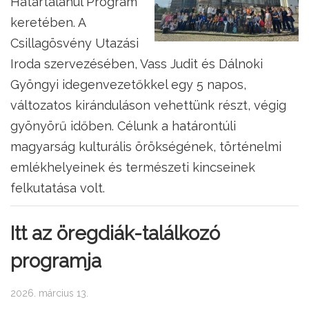
Határtalanul Program
keretében. A
Csillagösvény Utazási
Iroda szervezésében, Vass Judit és Dálnoki
Gyöngyi idegenvezetőkkel egy 5 napos,
változatos kiránduláson vehettünk részt, végig
gyönyörű időben. Célunk a határontúli
magyarság kulturális örökségének, történelmi
emlékhelyeinek és természeti kincseinek
felkutatása volt.
Itt az öregdiák-találkozó
programja
2026. március 13.