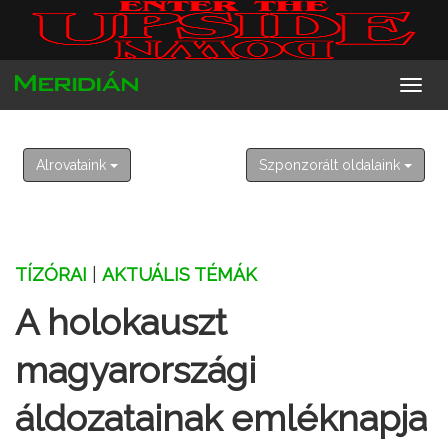
2026. augusztus 7. péntek
Ibolya
Alrovataink
Szponzorált oldalaink
TÍZÓRAI
|
AKTUÁLIS TÉMÁK
A holokauszt
magyarországi
áldozatainak emléknapja