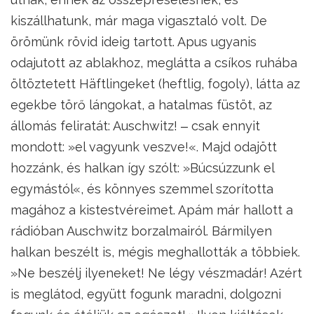
kiszállhatunk, már maga vigasztaló volt. De
örömünk rövid ideig tartott. Apus ugyanis
odajutott az ablakhoz, meglátta a csíkos ruhába
öltöztetett Häftlingeket (heftlig, fogoly), látta az
egekbe törő lángokat, a hatalmas füstöt, az
állomás feliratát: Auschwitz! ‒ csak ennyit
mondott: »el vagyunk veszve!«. Majd odajött
hozzánk, és halkan így szólt: »Búcsúzzunk el
egymástól«, és könnyes szemmel szorította
magához a kistestvéreimet. Apám már hallott a
rádióban Auschwitz borzalmairól. Bármilyen
halkan beszélt is, mégis meghallották a többiek.
»Ne beszélj ilyeneket! Ne légy vészmadár! Azért
is meglátod, együtt fogunk maradni, dolgozni