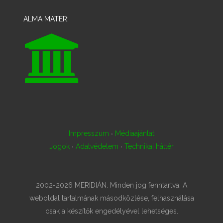
ALMA MATER:
·
Impresszum
Médiaajánlat
·
·
Jogok
Adatvédelem
Technikai háttér
2002-2026 MERIDIÁN. Minden jog fenntartva. A
weboldal tartalmának másodközlése, felhasználása
csak a készítők engedélyével lehetséges.