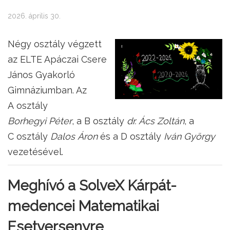
2026. április 30.
Négy osztály végzett
az ELTE Apáczai Csere
János Gyakorló
Gimnáziumban. Az
A osztály
Borhegyi Péter
, a B osztály
dr. Ács Zoltán
, a
C osztály
Dalos Áron
és a D osztály
Iván György
vezetésével.
Meghívó a SolveX Kárpát-
medencei Matematikai
Esetversenyre