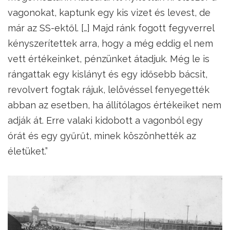
vagonokat, kaptunk egy kis vizet és levest, de
már az SS-ektől. […] Majd ránk fogott fegyverrel
kényszerítettek arra, hogy a még eddig el nem
vett értékeinket, pénzünket átadjuk. Még le is
rángattak egy kislányt és egy idősebb bácsit,
revolvert fogtak rájuk, lelövéssel fenyegették
abban az esetben, ha állítólagos értékeiket nem
adják át. Erre valaki kidobott a vagonból egy
órát és egy gyűrűt, minek köszönhették az
életüket.”