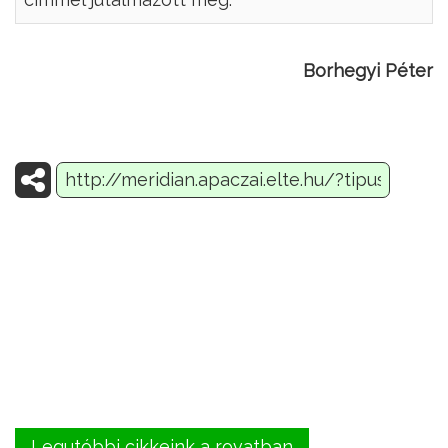
Borhegyi Péter
Legutóbbi cikkeink a rovatban