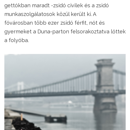
gettókban maradt -zsidó civilek és a zsidó
munkaszolgálatosok közül került ki. A
fővárosban több ezer zsidó férfit, nőt és
gyermeket a Duna-parton felsorakoztatva lőttek
a folyóba.