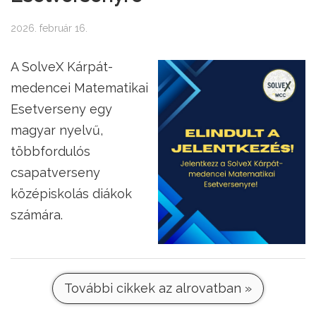
2026. február 16.
A SolveX Kárpát-
medencei Matematikai
Esetverseny egy
magyar nyelvű,
többfordulós
csapatverseny
középiskolás diákok
számára.
További cikkek az alrovatban »