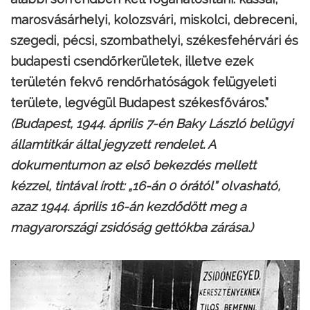
marosvásárhelyi, kolozsvári, miskolci, debreceni,
szegedi, pécsi, szombathelyi, székesfehérvári és
budapesti csendőrkerületek, illetve ezek
területén fekvő rendőrhatóságok felügyeleti
területe, legvégül Budapest székesfőváros.”
(Budapest, 1944. április 7-én Baky László belügyi
államtitkár által jegyzett rendelet. A
dokumentumon az első bekezdés mellett
kézzel, tintával írott: „16-án 0 órától” olvasható,
azaz 1944. április 16-án kezdődött meg a
magyarországi zsidóság gettókba zárása.)