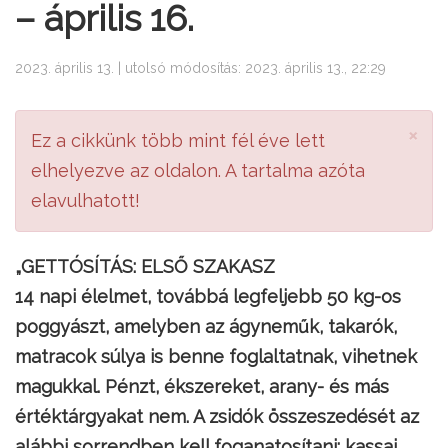
– április 16.
2023. április 13. | utolsó módosítás: 2023. április 13., 22:29
×
Ez a cikkünk több mint fél éve lett
elhelyezve az oldalon. A tartalma azóta
elavulhatott!
„GETTÓSÍTÁS: ELSŐ SZAKASZ
14 napi élelmet, továbbá legfeljebb 50 kg-os
poggyászt, amelyben az ágyneműk, takarók,
matracok súlya is benne foglaltatnak, vihetnek
magukkal. Pénzt, ékszereket, arany- és más
értéktárgyakat nem. A zsidók összeszedését az
alábbi sorrendben kell foganatosítani: kassai,