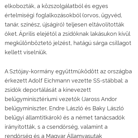
elkobozták, a közszolgálatból és egyes
értelmiségi foglalkozásokból (orvos, ügyvéd,
tanár, színész, újságíró) teljesen eltávolították
őket. Április elejétől a zsidóknak lakásukon kívül
megkülönböztető jelzést, hatágú sárga csillagot
kellett viselniük.
A Sztójay-kormány együttműködött az országba
érkezett Adolf Eichmann vezette SS-stábbal: a
zsidók deportálását a kinevezett
belügyminisztériumi vezetők (Jaross Andor
belügyminiszter, Endre László és Baky László
belügyi államtitkárok) és a német tanácsadók
irányították, s a csendőrség, valamint a
rendőrség és a Magyar Államvasutak