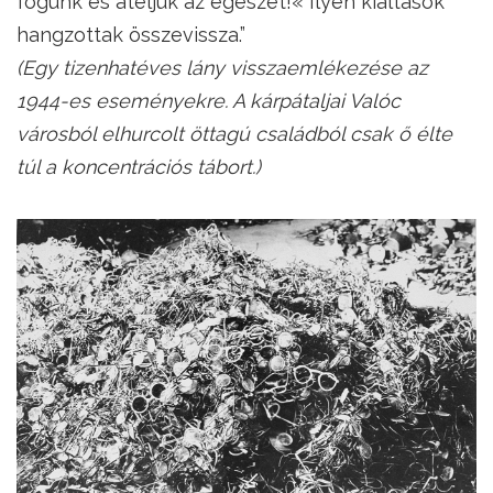
fogunk és átéljük az egészet!« Ilyen kiáltások
hangzottak összevissza.”
(Egy tizenhatéves lány visszaemlékezése az
1944-es eseményekre. A kárpátaljai Valóc
városból elhurcolt öttagú családból csak ő élte
túl a koncentrációs tábort.)