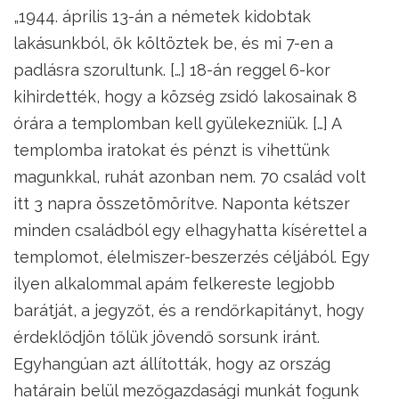
„1944. április 13-án a németek kidobtak
lakásunkból, ők költöztek be, és mi 7-en a
padlásra szorultunk. […] 18-án reggel 6-kor
kihirdették, hogy a község zsidó lakosainak 8
órára a templomban kell gyülekezniük. […] A
templomba iratokat és pénzt is vihettünk
magunkkal, ruhát azonban nem. 70 család volt
itt 3 napra összetömörítve. Naponta kétszer
minden családból egy elhagyhatta kísérettel a
templomot, élelmiszer-beszerzés céljából. Egy
ilyen alkalommal apám felkereste legjobb
barátját, a jegyzőt, és a rendőrkapitányt, hogy
érdeklődjön tőlük jövendő sorsunk iránt.
Egyhangúan azt állították, hogy az ország
határain belül mezőgazdasági munkát fogunk