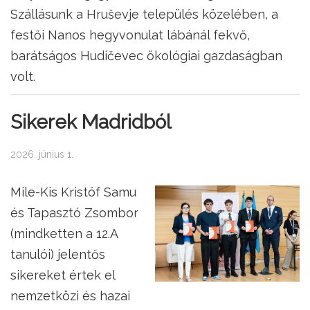
Szállásunk a Hruševje település közelében, a
festői Nanos hegyvonulat lábánál fekvő,
barátságos Hudičevec ökológiai gazdaságban
volt.
Sikerek Madridból
2026. június 1.
Mile-Kis Kristóf Samu
és Tapasztó Zsombor
(mindketten a 12.A
tanulói) jelentős
sikereket értek el
nemzetközi és hazai