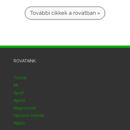
További cikkek a rovatban »
ROVATAINK:
Tízórai
Mi
Sport
Ajánló
Nagyszünet
Hasznos holmik
Napló