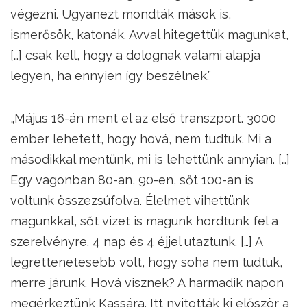
végezni. Ugyanezt mondták mások is,
ismerősök, katonák. Avval hitegettük magunkat,
[…] csak kell, hogy a dolognak valami alapja
legyen, ha ennyien így beszélnek.”
„Május 16-án ment el az első transzport. 3000
ember lehetett, hogy hová, nem tudtuk. Mi a
másodikkal mentünk, mi is lehettünk annyian. […]
Egy vagonban 80-an, 90-en, sőt 100-an is
voltunk összezsúfolva. Élelmet vihettünk
magunkkal, sőt vizet is magunk hordtunk fel a
szerelvényre. 4 nap és 4 éjjel utaztunk. […] A
legrettenetesebb volt, hogy soha nem tudtuk,
merre járunk. Hová visznek? A harmadik napon
megérkeztünk Kassára. Itt nyitották ki először a