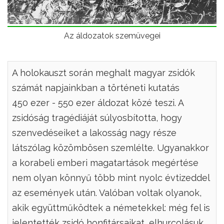
Az áldozatok szemüvegei
A holokauszt során meghalt magyar zsidók
számát napjainkban a történeti kutatás
450 ezer - 550 ezer áldozat közé teszi. A
zsidóság tragédiáját súlyosbította, hogy
szenvedéseiket a lakosság nagy része
látszólag közömbösen szemlélte. Ugyanakkor
a korabeli emberi magatartások megértése
nem olyan könnyű több mint nyolc évtizeddel
az események után. Valóban voltak olyanok,
akik együttműködtek a németekkel: még fel is
jelentették zsidó honfitársaikat, elhurcolásuk