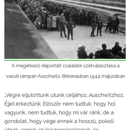
A megérkező deportált családok szétválasztása a
vasúti rámpán Auschwitz-Birkenauban 1944 májusában
„Végre eljutottunk utunk céljához, Auschwitzhoz.
Éjjel érkeztünk. Először nem tudtuk, hogy hol
vagyunk, nem tudtuk, hogy mi vár ránk, de a
gondolat, hogy vége ennek a hosszú, pokoli
útnak, ennek az összepréselésnek, és