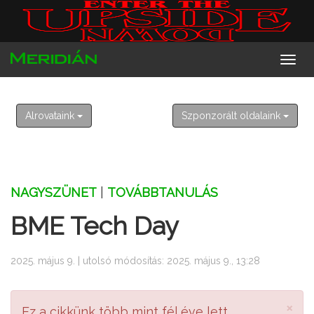
2026. augusztus 10. hétfő
Lőrinc
Alrovataink
Szponzorált oldalaink
NAGYSZÜNET
|
TOVÁBBTANULÁS
BME Tech Day
2025. május 9. | utolsó módosítás: 2025. május 9., 13:28
×
Ez a cikkünk több mint fél éve lett