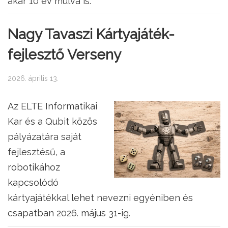
akár 10 év múlva is.
Nagy Tavaszi Kártyajáték-
fejlesztő Verseny
2026. április 13.
Az ELTE Informatikai
Kar és a Qubit közös
pályázatára saját
fejlesztésű, a
robotikához
kapcsolódó
kártyajátékkal lehet nevezni egyéniben és
csapatban 2026. május 31-ig.