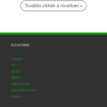
További cikkek a rovatban »
ROVATAINK:
Tízórai
Mi
Sport
Ajánló
Nagyszünet
Hasznos holmik
Napló