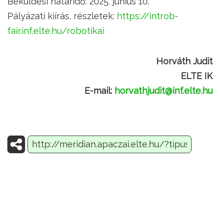
Beküldési határidő: 2025. június 10.
Pályázati kiírás, részletek:
https://introb-
fair.inf.elte.hu/robotikai
Horváth Judit
ELTE IK
E-mail:
horvathjudit@inf.elte.hu