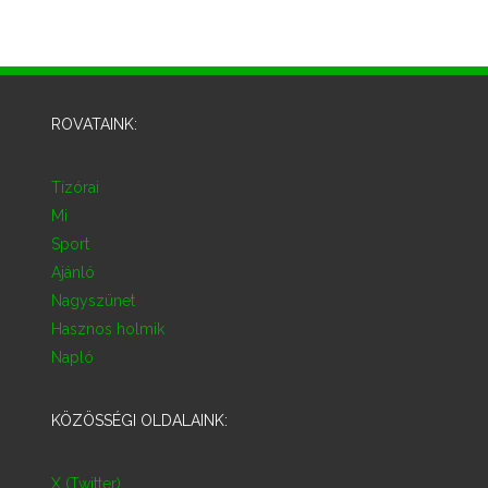
ROVATAINK:
Tízórai
Mi
Sport
Ajánló
Nagyszünet
Hasznos holmik
Napló
KÖZÖSSÉGI OLDALAINK:
X (Twitter)