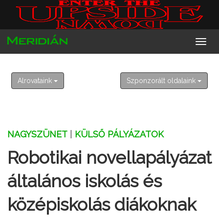
2026. augusztus 8. szombat
László
Alrovataink
Szponzorált oldalaink
NAGYSZÜNET
|
KÜLSŐ PÁLYÁZATOK
Robotikai novellapályázat
általános iskolás és
középiskolás diákoknak